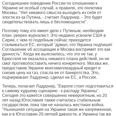
Сегодняшнее поведение России по отношению к
Украине не особый случай, а правило, это политика
Москвы. "Нет никакого смысла выходить из себя от
злости из-за Путина, - считает Ладурнер. - Это будет
свидетельствовать лишь о беспомощности".
Поэтому тому, кто имеет дело с Путиным, необходим
план, уверен журналист. Это недавно усвоили США в
Сирии, с чем-то подобным сейчас приходится
сталкиваться ЕС, который "думал, что Украина подпишет
Соглашение об ассоциации и Москва воспримет это как
данность". Когда же выяснилось, что это не так, у
Брюсселя не оказалось никакого плана действий, он не
смог противопоставить ничего конкретного. Москва же,
предоставив Украине многомиллиардный кредит и
снизив цену на газ, спасла ее от банкротства. Это,
подчеркивает Ладурнер, сделал не ЕС, а Россия.
Теперь, полагает Ладурнер, "Европе стоит подготовиться
к самому худшему сценарию - к распаду Украины".
Сегодня это кажется совершенно невероятным, но 20
лет назад Югославия также считалась стабильным
государством, пока там не началась жестокая война.
"Нынешняя ситуация на Украине такая же напряженная,
как и в Югославии 20-летней давности, и Украина так же