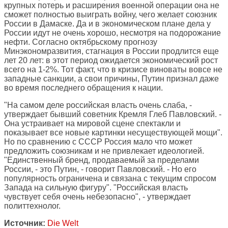
крупных потерь и расширения военной операции она не
сможет полностью выиграть войну, чего желает союзник
России в Дамаске. Да и в экономическом плане дела у
России идут не очень хорошо, несмотря на подорожание
нефти. Согласно октябрьскому прогнозу
Минэкономразвития, стагнация в России продлится еще
лет 20 лет: в этот период ожидается экономический рост
всего на 1-2%. Тот факт, что в кризисе виноваты вовсе не
западные санкции, а свои причины, Путин признал даже
во время последнего обращения к нации.
"На самом деле российская власть очень слаба, -
утверждает бывший советник Кремля Глеб Павловский. -
Она устраивает на мировой сцене спектакли и
показывает все новые картинки несуществующей мощи".
Но по сравнению с СССР Россия мало что может
предложить союзникам и не привлекает идеологией.
"Единственный бренд, продаваемый за пределами
России, - это Путин, - говорит Павловский. - Но его
популярность ограничена и связана с текущим спросом
Запада на сильную фигуру". "Российская власть
чувствует себя очень небезопасно", - утверждает
политтехнолог.
Источник:
Die Welt