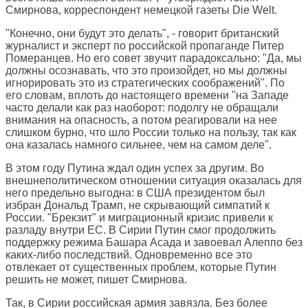
Смирнова, корреспондент немецкой газеты
Die Welt
.
"Конечно, они будут это делать", - говорит британский
журналист и эксперт по российской пропаганде Питер
Померанцев. Но его совет звучит парадоксально: "Да, мы
должны осознавать, что это произойдет, но мы должны
игнорировать это из стратегических соображений". По
его словам, вплоть до настоящего времени "на Западе
часто делали как раз наоборот: подолгу не обращали
внимания на опасность, а потом реагировали на нее
слишком бурно, что шло России только на пользу, так как
она казалась намного сильнее, чем на самом деле".
В этом году Путина ждал один успех за другим. Во
внешнеполитическом отношении ситуация оказалась для
него предельно выгодна: в США президентом был
избран Дональд Трамп, не скрывающий симпатий к
России. "Брекзит" и миграционный кризис привели к
разладу внутри ЕС. В Сирии Путин смог продолжить
поддержку режима Башара Асада и завоевал Алеппо без
каких-либо последствий. Одновременно все это
отвлекает от существенных проблем, которые Путин
решить не может, пишет Смирнова.
Так, в Сирии российская армия завязла. Без более