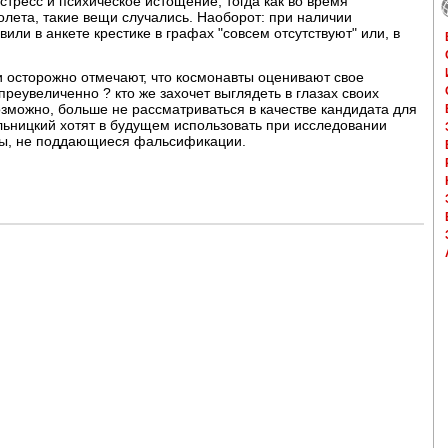
стресс и психическое истощение, тогда как во время
полета, такие вещи случались. Наоборот: при наличии
ли в анкете крестике в графах "совсем отсутствуют" или, в
ни осторожно отмечают, что космонавты оценивают свое
преувеличенно ? кто же захочет выглядеть в глазах своих
озможно, больше не рассматриваться в качестве кандидата для
льницкий хотят в будущем использовать при исследовании
ды, не поддающиеся фальсификации.