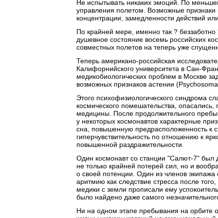
Не испытывать никаких эмоций. По меньшей 
управления полетом. Возможные признаки н
концентрации, замедленности действий ил
По крайней мере, именно так ? беззаботно
душевное состояние восемь российских кос
совместных полетов на теперь уже спущенн
Теперь американо-российская исследовател
Калифорнийского университета в Сан-Фран
медикобиологических проблем в Москве за
возможных признаков астении (Psychosomatic
Этого психофизиологического синдрома сла
космического помешательства, опасались, 
медицины. После продолжительного пребыв
у некоторых космонавтов характерные при
сна, повышенную предрасположенность к ст
гиперчувствительность по отношению к яр
повышенной раздражительности.
Один космонавт со станции "Салют-7" был 
не только крайней потерей сил, но и вообр
о своей потенции. Один из членов экипажа
аритмию как следствие стресса после того
медики с земли прописали ему успокоитель
было найдено даже самого незначительного
Ни на одном этапе пребывания на орбите о