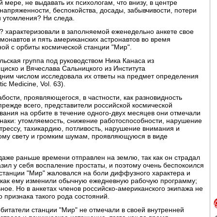
мере, не выдавать их психологам, что внизу, в центре
апряженности, беспокойства, досады, забывчивости, потери
и утомления? Ни следа.
 ? характеризовали в заполняемой еженедельно анкете свое
монавтов и пять американских астронавтов во время
ой с орбиты космической станции "Мир".
ьская группа под руководством Ника Канаса из
циско и Вячеслава Сальницкого из Института
дним числом исследовала их ответы на предмет определения
 Medicine, Vol. 63).
бости, проявляющегося, в частности, как разновидность
прежде всего, представители российской космической
ания на орбите в течение одного-двух месяцев они отмечали
знаки: утомляемость, снижение работоспособности, нарушение
рессу, тахикардию, потливость, нарушение внимания и
кому свету и громким шумам, проявляющуюся в виде
даже раньше времени отправлен на землю, так как он страдал
азил у себя воспаление простаты, и поэтому очень беспокоился
 станции "Мир" жаловался на боли диффузного характера и
, как ему изменили обычную ежедневную рабочую программу;
ное. Но в анкетах членов российско-американского экипажа не
 признака такого рода состояний.
битатели станции "Мир" не отмечали в своей внутренней