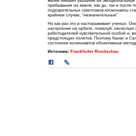
жизни никаких указаний на эмоциональный 
пребывания на земле, как до, так и после 
подозрительных симптомов космонавты стави
крайнем случае, "незначительные".
Но как раз это и настораживает ученых. О
настроение на орбите, пожалуй, несколько 
работодателей чувствительной особой и, в
предстоящих полетов. Поэтому Канас и Са
состояния космонавтов объективные мето
Источник:
Frankfurter Rundschau