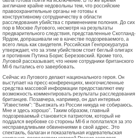
была готова пойти на исключение. В то же время
англичане крайне недовольны тем, что российские
правоохранительные органы не готовы к
конструктивному сотрудничеству в области
расследования убийства с применением полония. До сих
пор в Москве Лугового, несмотря на результаты
предварительного следствия, представленные Скотланд-
Ярдом, допрашивали не в качестве подозреваемого, а
всего лишь как свидетеля. Российская Генпрокуратура
утверждает, что за этим убийством стоит беглый олигарх
и противник Путина Борис Березовский. Кроме того,
Луговой рассказывает, что некие сотрудники британского
MI-6 пытались его завербовать.
Сейчас из Лугового делают национального героя. Он
выступает на пресс-конференциях, многочисленные
средства массовой информации предоставляют ему
возможность комментировать результаты расследования
британцев. Позавчера, например, он дал интервью
"Известиям": "Выезжать из России никуда не собираюсь.
Мне и здесь хорошо". Таким образом, главный
подозреваемый становится патриотом, который не
поддался вербовке со стороны MI-6 и поплатился за это
несправедливыми обвинениями в свой адрес. Это
спектакль, балаган и показательная издевательская