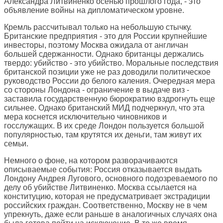
Александра Литвиненко осенью прошлого года, - это
объявление войны на дипломатическом уровне.
Кремль рассчитывал только на небольшую стычку.
Британские предприятия - это для России крупнейшие
инвесторы, поэтому Москва ожидала от англичан
большей сдержанности. Однако британцы держались
твердо: убийство - это убийство. Моральные последствия
британской позиции уже не раз доводили политическое
руководство России до белого каления. Очередная мера
со стороны Лондона - ограничение в выдаче виз -
заставила государственную бюрократию вздрогнуть еще
сильнее. Однако британский МИД подчеркнул, что эта
мера коснется исключительно чиновников и
госслужащих. В их среде Лондон пользуется большой
популярностью, там крутятся их деньги, там живут их
семьи.
Немного о фоне, на котором разворачиваются
описываемые события: Россия отказывается выдать
Лондону Андрея Лугового, основного подозреваемого по
делу об убийстве Литвиненко. Москва ссылается на
конституцию, которая не предусматривает экстрадиции
российских граждан. Соответственно, Москву не в чем
упрекнуть, даже если раньше в аналогичных случаях она