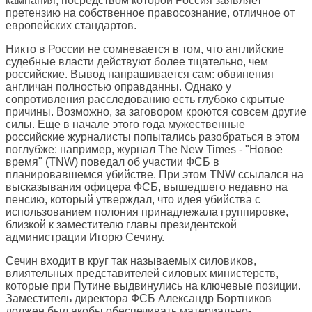
кампания, посредством которой Россия заявляет
претензию на собственное правосознание, отличное от
европейских стандартов.
Никто в России не сомневается в том, что английские
судебные власти действуют более тщательно, чем
российские. Вывод напрашивается сам: обвинения
англичан полностью оправданны. Однако у
сопротивления расследованию есть глубоко скрытые
причины. Возможно, за заговором кроются совсем другие
силы. Еще в начале этого года мужественные
российские журналисты попытались разобраться в этом
поглубже: например, журнал The New Times - "Новое
время" (TNW) поведал об участии ФСБ в
планировавшемся убийстве. При этом TNW ссылался на
высказывания офицера ФСБ, вышедшего недавно на
пенсию, который утверждал, что идея убийства с
использованием полония принадлежала группировке,
близкой к заместителю главы президентской
администрации Игорю Сечину.
Сечин входит в круг так называемых силовиков,
влиятельных представителей силовых министерств,
которые при Путине выдвинулись на ключевые позиции.
Заместитель директора ФСБ Александр Бортников
должен был якобы обеспечивать материально-