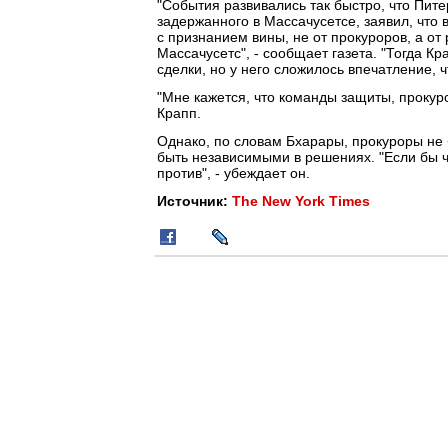
"События развивались так быстро, что Питер
задержанного в Массачусетсе, заявил, что 
с признанием вины, не от прокуроров, а от
Массачусетс", - сообщает газета. "Тогда К
сделки, но у него сложилось впечатление, ч
"Мне кажется, что команды защиты, прокуро
Крапп.
Однако, по словам Бхарары, прокуроры не 
быть независимыми в решениях. "Если бы 
против", - убеждает он.
Источник:
The New York Times