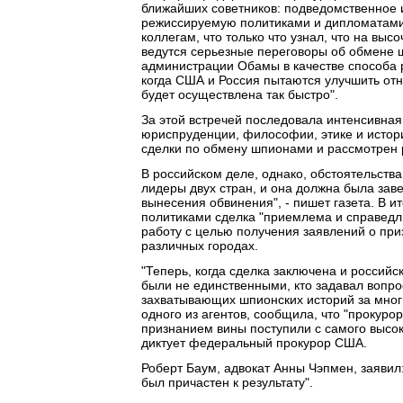
ближайших советников: подведомственное и
режиссируемую политиками и дипломатами
коллегам, что только что узнал, что на вы
ведутся серьезные переговоры об обмене ш
администрации Обамы в качестве способа 
когда США и Россия пытаются улучшить отн
будет осуществлена так быстро".
За этой встречей последовала интенсивная
юриспруденции, философии, этике и истори
сделки по обмену шпионами и рассмотрен 
В российском деле, однако, обстоятельства
лидеры двух стран, и она должна была зав
вынесения обвинения", - пишет газета. В и
политиками сделка "приемлема и справедли
работу с целью получения заявлений о пр
различных городах.
"Теперь, когда сделка заключена и российс
были не единственными, кто задавал вопро
захватывающих шпионских историй за многие
одного из агентов, сообщила, что "прокурор
признанием вины поступили с самого высок
диктует федеральный прокурор США.
Роберт Баум, адвокат Анны Чэпмен, заявил:
был причастен к результату".