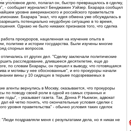
м уголовное дело, полагал он, быстро превращалось в сделку,
", - сообщает журналист Бенджамин Уэйзер. Бхарара сообщил
сочайшем уровне американского и российского правительств
пионами. Бхарара "знал, что идея обмена уже обсуждалась в
разрешить потенциально неудобную ситуацию в то время,
ошения. Однако не было никаких признаков того, что сделка
 работа прокуроров, нацеленная на изучение опыта в
и, политике и истории государства. Были изучены многие
ряд спорных вопросов.
 отличались от других дел. "Сделку заключали политические
ершить расследование, длившееся десятилетие, еще до
тоге, по словам Бхарары, он пришел к выводу, что готовящаяся
ва и мотивы у нее обоснованные", и его прокуроры начали
изнании вины у 10 сидящих в тюрьме подозреваемых в
кие агенты вернулись в Москву, оказывается, что прокуроры
сы по поводу своей роли в одной из самых странных и
 годы", - указывает газета. Так, Донна Р. Ньюмэн, адвокат
 дал ей четко понять, что окончательные условия сделки с
ого уровня правительства" - обычно условия таких сделок
 "Люди поздравляли меня с результатами дела, но я никак не