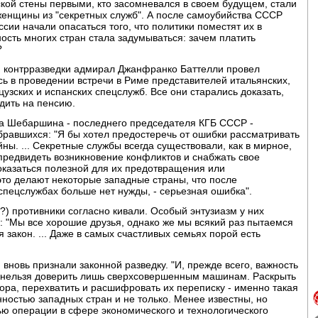
кой стены первыми, кто засомневался в своем будущем, стали
енщины из "секретных служб". А после самоубийства СССР
сии начали опасаться того, что политики поместят их в
ость многих стран стала задумываться: зачем платить
?
ой контрразведки адмирал Джанфранко Баттелли провел
сь в проведении встречи в Риме представителей итальянских,
узских и испанских спецслужб. Все они старались доказать,
дить на пенсию.
а Шебаршина - последнего председателя КГБ СССР -
бравшихся: "Я бы хотел предостеречь от ошибки рассматривать
ны. ... Секретные службы всегда существовали, как в мирное,
- предвидеть возникновение конфликтов и снабжать свое
оказаться полезной для их предотвращения или
 это делают некоторые западные страны, что после
 спецслужбах больше нет нужды, - серьезная ошибка".
) противники согласно кивали. Особый энтузиазм у них
 "Мы все хорошие друзья, однако же мы всякий раз пытаемся
 закон. ... Даже в самых счастливых семьях порой есть
вновь признали законной разведку. "И, прежде всего, важность
е нельзя доверить лишь сверхсовершенным машинам. Раскрыть
рора, перехватить и расшифровать их переписку - именно такая
ностью западных стран и не только. Менее известны, но
ью операции в сфере экономического и технологического