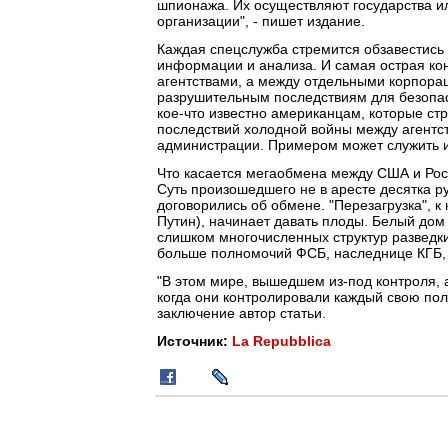
шпионажа. Их осуществляют государства и
организации", - пишет издание.
Каждая спецслужба стремится обзавестись 
информации и анализа. И самая острая кон
агентствами, а между отдельными корпора
разрушительным последствиям для безопас
кое-что известно американцам, которые ст
последствий холодной войны между агентс
администрации. Примером может служить ис
Что касается мегаобмена между США и Росс
Суть произошедшего не в аресте десятка ру
договорились об обмене. "Перезагрузка", 
Путин), начинает давать плоды. Белый дом
слишком многочисленных структур разведки.
больше полномочий ФСБ, наследнице КГБ, в
"В этом мире, вышедшем из-под контроля, 
когда они контролировали каждый свою поло
заключение автор статьи.
Источник:
La Repubblica