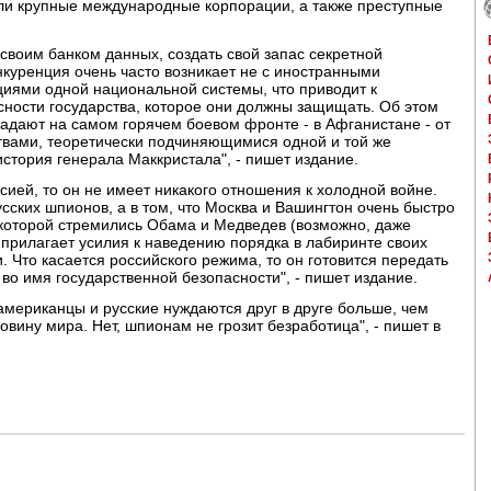
ли крупные международные корпорации, а также преступные
своим банком данных, создать свой запас секретной
куренция очень часто возникает не с иностранными
циями одной национальной системы, что приводит к
ности государства, которое они должны защищать. Об этом
радают на самом горячем боевом фронте - в Афганистане - от
твами, теоретически подчиняющимися одной и той же
тория генерала Маккристала", - пишет издание.
ией, то он не имеет никакого отношения к холодной войне.
сских шпионов, а в том, что Москва и Вашингтон очень быстро
к которой стремились Обама и Медведев (возможно, даже
 прилагает усилия к наведению порядка в лабиринте своих
 Что касается российского режима, то он готовится передать
о имя государственной безопасности", - пишет издание.
американцы и русские нуждаются друг в друге больше, чем
вину мира. Нет, шпионам не грозит безработица", - пишет в