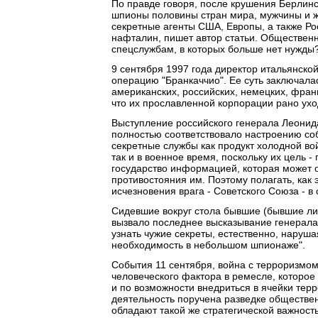
По правде говоря, после крушения Берлинс
шпионы половины стран мира, мужчины и ж
секретные агенты США, Европы, а также Рос
нафталин, пишет автор статьи. Общественн
спецслужбам, в которых больше нет нужды
9 сентября 1997 года директор итальянск
операцию "Бранкаччио". Ее суть заключала
американских, российских, немецких, франц
что их прославленной корпорации рано ухо
Выступление российского генерала Леонид
полностью соответствовало настроению со
секретные службы как продукт холодной вой
так и в военное время, поскольку их цель 
государство информацией, которая может 
противостояния им. Поэтому полагать, как
исчезновения врага - Советского Союза - в
Сидевшие вокруг стола бывшие (бывшие ли?
вызвало последнее высказывание генерала:
узнать чужие секреты, естественно, нарушая
необходимость в небольшом шпионаже".
События 11 сентября, война с терроризмом 
человеческого фактора в ремесле, которо
и по возможности внедриться в ячейки тер
деятельность поручена разведке обществен
обладают такой же стратегической важност