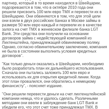
партнер, который в то время находился в Швейцарии,
подозреваются в том, что в октябре 2010 года они
решили присвоить 100 млн евро ТМХ и перевести их в
Швейцарию. Они обвиняются в том, что для этой цели
они взяли в двух российских банках в Москве займы в
размере 50 млн евро каждый и перевели их в качестве
залога на счет ТМХ в женевском филиале банка LGT
Bank. Эти средства они получили на основании
договоров займа с недействующей компанией из
Лихтенштейна, принадлежащей обвиняемому поляку.
Однако, согласно обвинительному заключению, компания
не была в состоянии выполнить условия кредитных
договоров".
"Как только деньги оказались в Швейцарии, необходимо
было разработать план их дальнейшего использования.
Сначала они пытались заложить 100 млн евро и
использовать их для открытия кредитной линии. Когда
этот план провалился, они обратились к немецкому
финансисту", - поясняет издание.
"Они решили перевести деньги на счет лихтенштейнской
компании немца, что и удалось сделать. Различными
методами они ввели в заблуждение банк LGT Bank и
убедили его, что этот счет тоже принадлежал ТМХ. В