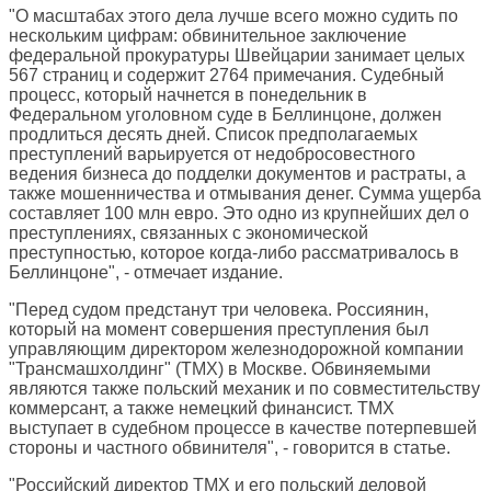
"О масштабах этого дела лучше всего можно судить по
нескольким цифрам: обвинительное заключение
федеральной прокуратуры Швейцарии занимает целых
567 страниц и содержит 2764 примечания. Судебный
процесс, который начнется в понедельник в
Федеральном уголовном суде в Беллинцоне, должен
продлиться десять дней. Список предполагаемых
преступлений варьируется от недобросовестного
ведения бизнеса до подделки документов и растраты, а
также мошенничества и отмывания денег. Сумма ущерба
составляет 100 млн евро. Это одно из крупнейших дел о
преступлениях, связанных с экономической
преступностью, которое когда-либо рассматривалось в
Беллинцоне", - отмечает издание.
"Перед судом предстанут три человека. Россиянин,
который на момент совершения преступления был
управляющим директором железнодорожной компании
"Трансмашхолдинг" (ТМХ) в Москве. Обвиняемыми
являются также польский механик и по совместительству
коммерсант, а также немецкий финансист. ТМХ
выступает в судебном процессе в качестве потерпевшей
стороны и частного обвинителя", - говорится в статье.
"Российский директор ТМХ и его польский деловой