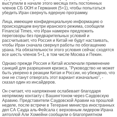
выступили в начале этого месяца пять постоянных
членов СБ ООН и Германия (5+1), чтобы попытаться
убедить Иран свернуть ядерную программу.
Лица, имеющие конфиденциальную информацию о
происходящем внутри иранского режима, сообщили
Financial Times, что Иран намерен предложить
переговоры без предварительных условий и
рассчитывает, что Россия и Китай не будут настаивать,
чтобы Иран сначала свернул работы по обогащению
урана. На обязательности этого условия сейчас сходятся
все шесть членов 5+1, в том числе Москва и Пекин.
Однако прежде Россия и Китай исключали применение
санкций для разрешения кризиса. "Руководство не может
быть уверено в реакции Китая и России, но убеждено, что
они не станут отвергать этот вариант изначально", -
сказал один из инсайдеров.
Он считает, что напряжение ослабевает благодаря
непрямому контакту с Вашингтоном через Саудовскую
Аравию. Представители Саудовской Аравии на прошлой
неделе, после встречи в Тегеране министра иностранных
дел СА Сауда аль-Фейсала с верховным лидером Ирана
аятоллой Али Хомейни сообщили о благоприятном