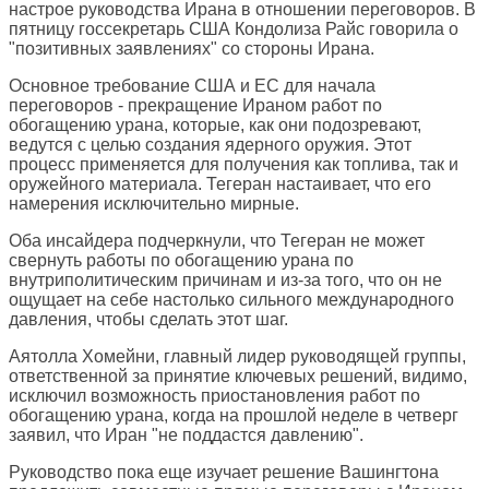
настрое руководства Ирана в отношении переговоров. В
пятницу госсекретарь США Кондолиза Райс говорила о
"позитивных заявлениях" со стороны Ирана.
Основное требование США и ЕС для начала
переговоров - прекращение Ираном работ по
обогащению урана, которые, как они подозревают,
ведутся с целью создания ядерного оружия. Этот
процесс применяется для получения как топлива, так и
оружейного материала. Тегеран настаивает, что его
намерения исключительно мирные.
Оба инсайдера подчеркнули, что Тегеран не может
свернуть работы по обогащению урана по
внутриполитическим причинам и из-за того, что он не
ощущает на себе настолько сильного международного
давления, чтобы сделать этот шаг.
Аятолла Хомейни, главный лидер руководящей группы,
ответственной за принятие ключевых решений, видимо,
исключил возможность приостановления работ по
обогащению урана, когда на прошлой неделе в четверг
заявил, что Иран "не поддастся давлению".
Руководство пока еще изучает решение Вашингтона