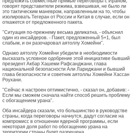
предложить совместные прямые переговоры с Ираном,
говорят представители режима, взвешивая, не было ли
это тактическим маневром, направленным на то, чтобы
изолировать Тегеран от России и Китая в случае, если он
откажется от предложенного пакета.
"Ситуация по-прежнему весьма деликатна, - объяснил
один из инсайдеров. - Пакет, предложенный 5+1, был
слабым, и он разочаровал аятоллу Хомейни".
Однако аятоллу Хомейни убедили в необходимости
высказать условное одобрение этой инициативе бывший
президент Акбар Хашеми Рафсанджани, глава
национальной безопасности Али Лариджани и бывший
глава безопасности и советник аятоллы Хомейни Хассан
Роухани.
"Сейчас я настроен оптимистично, - сказал он, добавив: -
Если мы сможем сначала найти способ решить проблему
с обогащением урана".
Оба инсайдера сказали, что большинство в руководстве
страны, когда переговоры начнутся, дадут согласие на
компромисс в отношении ядерной программы, если
некоторая доля работ по обогащению урана на
территории страны будет разрешена.