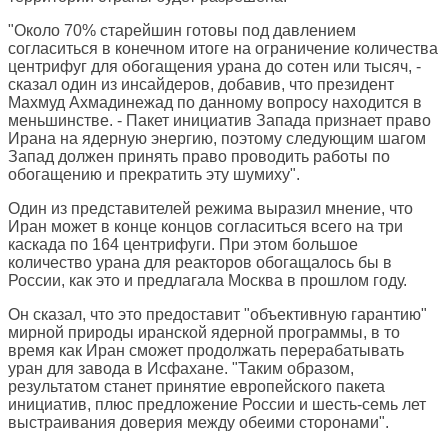
"Около 70% старейшин готовы под давлением
согласиться в конечном итоге на ограничение количества
центрифуг для обогащения урана до сотен или тысяч, -
сказал один из инсайдеров, добавив, что президент
Махмуд Ахмадинежад по данному вопросу находится в
меньшинстве. - Пакет инициатив Запада признает право
Ирана на ядерную энергию, поэтому следующим шагом
Запад должен принять право проводить работы по
обогащению и прекратить эту шумиху".
Один из представителей режима выразил мнение, что
Иран может в конце концов согласиться всего на три
каскада по 164 центрифуги. При этом большое
количество урана для реакторов обогащалось бы в
России, как это и предлагала Москва в прошлом году.
Он сказал, что это предоставит "объективную гарантию"
мирной природы иранской ядерной программы, в то
время как Иран сможет продолжать перерабатывать
уран для завода в Исфахане. "Таким образом,
результатом станет принятие европейского пакета
инициатив, плюс предложение России и шесть-семь лет
выстраивания доверия между обеими сторонами".