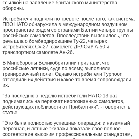
ссылкой на заявление британского министерства
обороны.
Истребители подняли по тревоге после того, как система
ПВО НАТО обнаружила в международном воздушном
пространстве рядом со странами Балтии четыре группы
российских самолетов. Впоследствии выяснилось, что
речь шла о бомбардировщике Ту-22, четырех
истребителях Су-27, самолете ДРЛОиУ А-50 и
транспортном самолете Ан-26.
В Минобороны Великобритании признали, что
российские летчики, судя по всему, выполняли
тренировочный полет. Однако истребители Typhoon
отследили их действия и какое-то время сопровождали
их.
"За последнюю неделю истребители НАТО 13 раз
поднимались на перехват неопознанных самолетов,
действующих поблизости от Прибалтики", - говорится в
статье.
"Это была полностью успешная операция: и наземный
персонал, и летные экипажи показали свое полное
соответствие высоким профессиональным стандартам,