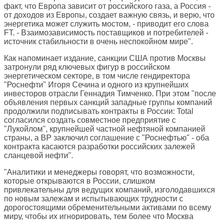
факт, что Европа зависит от российского газа, а Россия -
от доходов из Европы, создает важную связь, и верю, что
энергетика может служить мостом, - приводит его слова
FT. - Взаимозависимость поставщиков и потребителей -
источник стабильности в очень неспокойном мире".
Как напоминает издание, санкции США против Москвы
затронули ряд ключевых фигур в российском
энергетическом секторе, в том числе гендиректора
"Роснефти" Игоря Сечина и одного из крупнейших
инвесторов отрасли Геннадия Тимченко. При этом "после
объявления первых санкций западные группы компаний
продолжили подписывать контракты в России: Total
согласился создать совместное предприятие с
"Лукойлом", крупнейшей частной нефтяной компанией
страны, а BP заключил соглашение с "Роснефтью" - оба
контракта касаются разработки российских залежей
сланцевой нефти".
"Аналитики и менеджеры говорят, что возможности,
которые открываются в России, слишком
привлекательны для ведущих компаний, изголодавшихся
по новым залежам и испытывающих трудности с
дорогостоящими обременительными активами по всему
миру, чтобы их игнорировать, тем более что Москва