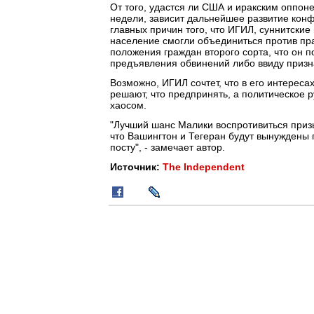
От того, удастся ли США и иракским оппо
недели, зависит дальнейшее развитие конф
главных причин того, что ИГИЛ, суннитски
население смогли объединиться против пра
положения граждан второго сорта, что он п
предъявления обвинений либо ввиду призн
Возможно, ИГИЛ сочтет, что в его интереса
решают, что предпринять, а политическое 
хаосом.
"Лучший шанс Малики воспротивиться призыв
что Вашингтон и Тегеран будут вынуждены 
посту", - замечает автор.
Источник:
The Independent