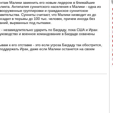
нентам Малики заменить его новым лидером в ближайшие
ликта. Антипатия суннитского населения к Малики - одна из
е вооруженные группировки и гражданское суннитское
вительства. Сунниты считают, что Малики низводит их до
осадил в тюрьмы до 100 тыс. человек, причем иногда без
аний, вырванных под пытками.
х - незамедлительно ударить по Багдаду, пока США и Иран
руководство и военное командование в Багдаде охвачены
ам к его отставке - это если угроза Багдаду так обострится,
поддержать Ирак, даже если Малики останется на своем