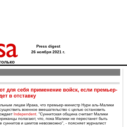
Press digest
26 ноября 2021 г.
только
т для себя применение войск, если премьер-
дет в отставку
ьным лицам Ирака, что премьер-министр Нури аль-Малики
осуществить военное вмешательство с целью остановить
ерждает
Independent
. "Суннитская община считает Малики
ериканцы полагают, что, пока Малики не перестанет быть
 суннитов и шиитов невозможно", - поясняет журналист