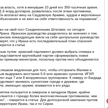
за власть, хотя в минувшие 10 дней его 350-тысячная армия,
1,6 млрд долларов, развалилась после атаки противника,
Он возлагал вину на Саудовскую Аравию, курдов и вероломных
объяснения и не взял на себя ответственность за поражение", -
чен на свой пост Соединенными Штатами, но сегодня
 Ирана. Иранское руководство разделилось во мнениях о том,
ранские командующие взяли на себя центральное руководство
верят, что у Ирана есть последовательный план спасения
ворится в статье.
ным путем: иракский парламент должен выбрать спикера и
представителя крупнейшей партии сформировать новое
ран премьер-министром, поскольку против него объединяются
слишком медленная для того, чтобы отстранить Малики и
ым выдержать восстание 5-6 млн иракских суннитов. ИГИЛ
вуют еще 7 или 8 вооруженных группировок. К северу от Багдада
должает занимать суннитские города и деревни, где
ла, имеющих оружие, вливаются в его ряды.
мятеж пользуется в северном и западном Ираке, крайне
олкнется с гораздо более многочисленным противником, чем
", - говорится в статье. Для долгосрочной кампании против
ерритории Ирака, так и по Сирии.