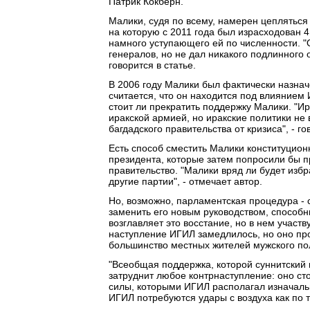
Патрик Кокбёрн.
Малики, судя по всему, намерен цепляться 
на которую с 2011 года был израсходован 4
намного уступающего ей по численности. "
генералов, но не дал никакого подлинного 
говорится в статье.
В 2006 году Малики был фактически назна
считается, что он находится под влиянием
стоит ли прекратить поддержку Малики. "И
иракской армией, но иракские политики не 
багдадского правительства от кризиса", - го
Есть способ сместить Малики конституцион
президента, которые затем попросили бы 
правительство. "Малики вряд ли будет изб
другие партии", - отмечает автор.
Но, возможно, парламентская процедура - 
заменить его новым руководством, способн
возглавляет это восстание, но в нем участ
наступление ИГИЛ замедлилось, но оно про
большинство местных жителей мужского по
"Всеобщая поддержка, которой суннитский 
затруднит любое контрнаступление: оно ст
силы, которыми ИГИЛ располагал изначально
ИГИЛ потребуются удары с воздуха как по т