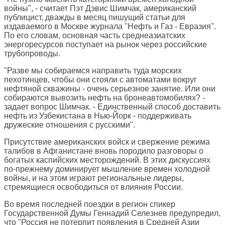
войны", - считает Пэт Дэвис Шимчак, американский
публицист, дважды в месяц пишущий статьи для
издаваемого в Москве журнала "Нефть и Газ - Евразия".
По его словам, основная часть среднеазиатских
энергоресурсов поступает на рынок через российские
трубопроводы.
"Разве мы собираемся направить туда морских
пехотинцев, чтобы они стояли с автоматами вокруг
нефтяной скважины - очень серьезное занятие. Или они
собираются вывозить нефть на бронеавтомобилях? -
задает вопрос Шимчак. - Единственный способ доставить
нефть из Узбекистана в Нью-Йорк - поддерживать
дружеские отношения с русскими".
Присутствие американских войск и свержение режима
талибов в Афганистане вновь породило разговоры о
богатых каспийских месторождений. В этих дискуссиях
по-прежнему доминирует мышление времен холодной
войны, и на этом играют региональные лидеры,
стремящиеся освободиться от влияния России.
Во время последней поездки в регион спикер
Государственной Думы Геннадий Селезнев предупредил,
что "Россия не потерпит появления в Средней Азии