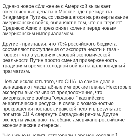
Однако новое сближение с Америкой вызывает
ожесточенные дебаты в Москве, где президента
Владимира Путина, согласившегося на развертывание
американских войск, обвиняют в том, что он "теряет"
Среднюю Азию и преклоняет колени перед новым
американским империализмом.
Другие - признавая, что 70% российского бюджета
составляют поступления от экспорта нефти и газа -
говорят, что в условиях суровой экономической
реальности Путин просто сменил приверженность
традициям времен холодной войны на дальновидный
прагматизм.
Нельзя исключать того, что США на самом деле и
вынашивают масштабные имперские планы. Некоторые
эксперты высказывают предположение, что
американские войска "охраняют" каспийские
энергетические ресурсы в связи с возможностью
прекращения поставок иракской нефти в результате
попыток США свергнуть багдадский режим. Другие
эксперты указывают на общие американо-российские
экономические интересы.
"Не нужно мыслить категориями времен холодной