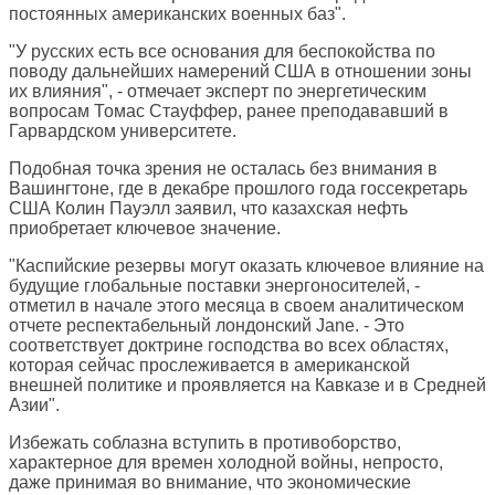
постоянных американских военных баз".
"У русских есть все основания для беспокойства по
поводу дальнейших намерений США в отношении зоны
их влияния", - отмечает эксперт по энергетическим
вопросам Томас Стауффер, ранее преподававший в
Гарвардском университете.
Подобная точка зрения не осталась без внимания в
Вашингтоне, где в декабре прошлого года госсекретарь
США Колин Пауэлл заявил, что казахская нефть
приобретает ключевое значение.
"Каспийские резервы могут оказать ключевое влияние на
будущие глобальные поставки энергоносителей, -
отметил в начале этого месяца в своем аналитическом
отчете респектабельный лондонский Jane. - Это
соответствует доктрине господства во всех областях,
которая сейчас прослеживается в американской
внешней политике и проявляется на Кавказе и в Средней
Азии".
Избежать соблазна вступить в противоборство,
характерное для времен холодной войны, непросто,
даже принимая во внимание, что экономические