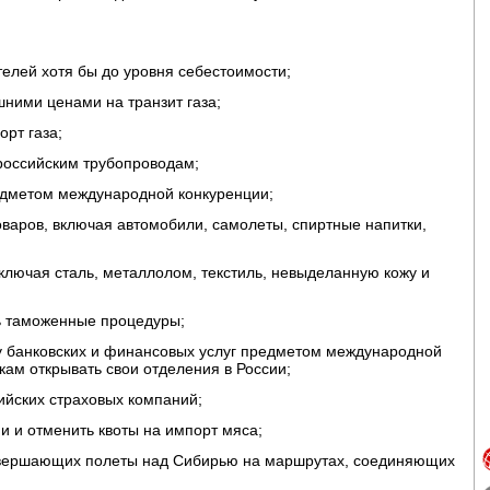
телей хотя бы до уровня себестоимости;
шними ценами на транзит газа;
орт газа;
 российским трубопроводам;
редметом международной конкуренции;
оваров, включая автомобили, самолеты, спиртные напитки,
 включая сталь, металлолом, текстиль, невыделанную кожу и
ь таможенные процедуры;
ру банковских и финансовых услуг предметом международной
ам открывать свои отделения в России;
ийских страховых компаний;
и и отменить квоты на импорт мяса;
овершающих полеты над Сибирью на маршрутах, соединяющих