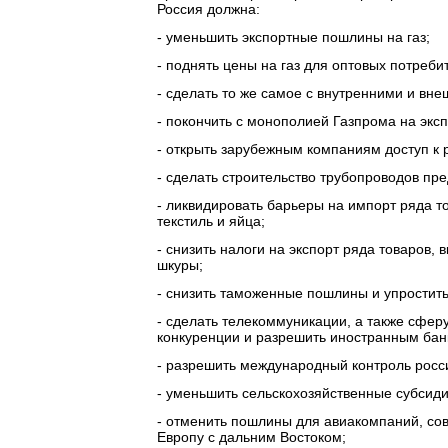
Россия должна:
- уменьшить экспортные пошлины на газ;
- поднять цены на газ для оптовых потреби
- сделать то же самое с внутренними и вне
- покончить с монополией Газпрома на эксп
- открыть зарубежным компаниям доступ к
- сделать строительство трубопроводов п
- ликвидировать барьеры на импорт ряда т
текстиль и яйца;
- снизить налоги на экспорт ряда товаров,
шкуры;
- снизить таможенные пошлины и упростит
- сделать телекоммуникации, а также сфе
конкуренции и разрешить иностранным банк
- разрешить международный контроль росс
- уменьшить сельскохозяйственные субсиди
- отменить пошлины для авиакомпаний, с
Европу с дальним Востоком;