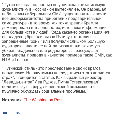
"Путин никогда полностью не уничтожал независимую
журналистику в России - он вытеснял ее. Он разрешал
небольшим либеральным СМИ существовать - и почти
все информагентства прибегали к предварительной
самоцензуре - в то время как точка зрения Кремля
доминировала в теленовостях, источнике информации
для большинства людей. Когда какая-то организация или
ее владелец бросали вызов Путину, вторгались в
запрещенные "зоны" или получали слишком большую
аудиторию, власти ее нейтрализовывали, зачастую
убирая владельцев или редакторов", - рассуждают
журналисты, приводя в качестве примера такие СМИ, как
НТВ и Lenta.ru.
"Путинский стиль - это преследование своих врагов
поодиночке. Но ощутимым последствием этого является
страх", - говорится в статье. Как выразился директор
"Левада-центра" Лев Гудков, Путин "стерилизовал"
политическую сферу, лишив людей возможности
публично обсуждать социальные проблемы.
Источник:
The Washington Post