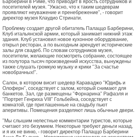
Барберини в Риме, что приводит в ярость сотрудников и
посетителей музея. "Ужасно, что к таким шедеврам
проявляют неуважение и пренебрежение", - говорит
директор музея Клаудио Стринати.
Проблему создает другой обитатель Палаццо Барберини,
Клуб итальянской армии, который занимает нижний этаж
здания. Клуб установил новое кухонное оборудование,
открыл ресторан, а по выходным арендует исторические
залы для свадеб. По словам сотрудников музея,
посетители, желающие посмотреть собрание, состоящее
из полутора тысяч произведений искусства, вынуждены
также слушать громкую музыку и крики "За счастье
новобрачных!".
Салон, в котором висит шедевр Караваджо "Юдифь и
Олоферн", соседствует с залом, который снимают для
банкетов. Зал, где размещены "Форнарина" Рафаэля и
"Портрет Генриха VIII" Гольбейна, соседствует с
комнатой, где приглашенные на свадьбу пьют
аперитивы. Помещения разделяют лишь обычные двери.
"Мы слышим нелестные комментарии туристов, которые
считают это безумием. Некоторые требуют деньги назад,
и я их не виню, - говорит директор Палаццо Барберини