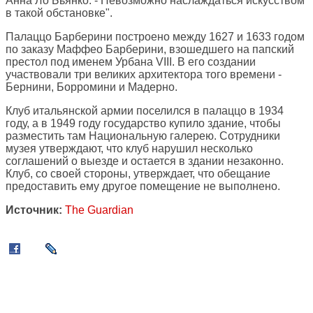
Анна Ло Бьянко. - Невозможно наслаждаться искусством
в такой обстановке".
Палаццо Барберини построено между 1627 и 1633 годом
по заказу Маффео Барберини, взошедшего на папский
престол под именем Урбана VIII. В его создании
участвовали три великих архитектора того времени -
Бернини, Борромини и Мадерно.
Клуб итальянской армии поселился в палаццо в 1934
году, а в 1949 году государство купило здание, чтобы
разместить там Национальную галерею. Сотрудники
музея утверждают, что клуб нарушил несколько
соглашений о выезде и остается в здании незаконно.
Клуб, со своей стороны, утверждает, что обещание
предоставить ему другое помещение не выполнено.
Источник:
The Guardian