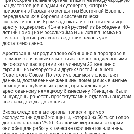
Правоохранительные органы вышли на международную
банду торговцев людьми и сутенеров, которые
привозили в Германию женщин из Восточной Европы,
передавали их в бордели и систематически
эксплуатировали. Кроме адвоката и его сожительницы
аресту подверглись 41-летний русский из Висбадена, 40-
летний немец из Рюссельхайма и 38-летняя немка из
Гисена. Против русского следствие велось уже
достаточно давно.
Арестованным предъявлено обвинение в переправе в
Германию с исключительно качественно подделанными
литовскими паспортами как минимум 22 женщин с
Украины, из Белоруссии и других частей бывшего
Советского Союза. По уже имеющимся у следствия
данным, доставленные женщины помещались в жилые
помещения публичных домов, принадлежащие
арестованному немецкому бизнесмену. Женщины были
вынуждены работать проститутками и отдавать бандитам
все свои доходы до копейки.
Вчера следственные органы привели пример
эксплуатации одной женщины, которой из 50 тысяч евро
досталось только 2500. За своими жертвами, которым
они обещали работу в качестве официанток или нянь,
обвиняемые вели круглосуточное наблюдение.