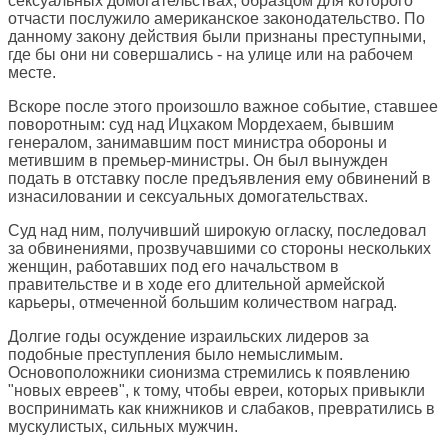
сексуальных домогательствах, образцом для которого
отчасти послужило американское законодательство. По
данному закону действия были признаны преступными,
где бы они ни совершались - на улице или на рабочем
месте.
Вскоре после этого произошло важное событие, ставшее
поворотным: суд над Ицхаком Мордехаем, бывшим
генералом, занимавшим пост министра обороны и
метившим в премьер-министры. Он был вынужден
подать в отставку после предъявления ему обвинений в
изнасиловании и сексуальных домогательствах.
Суд над ним, получивший широкую огласку, последовал
за обвинениями, прозвучавшими со стороны нескольких
женщин, работавших под его начальством в
правительстве и в ходе его длительной армейской
карьеры, отмеченной большим количеством наград.
Долгие годы осуждение израильских лидеров за
подобные преступления было немыслимым.
Основоположники сионизма стремились к появлению
"новых евреев", к тому, чтобы евреи, которых привыкли
воспринимать как книжников и слабаков, превратились в
мускулистых, сильных мужчин.