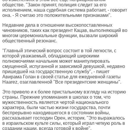
обществе. "Закон принят, полиция следит за его
исполнением, наша судебная система работает, - говорит
она. - Я считаю это положительными признаками".
Недавние дела в отношении высокопоставленных
чиновников, таких как президент Кацав, выполняющий во
многом церемониальные функции, вызвали широкий
общественный резонанс.
"Главный этический вопрос состоит в той легкости, с
которой уважаемый, обладающий широкими
полномочиями начальник может манипулировать
смущенной, испуганной и зависимой девушкой, недавно
пришедшей на государственную службу", - пишет
Авирама Голан в своей статье для ежедневной газеты
Haarez, озаглавленной "Все президентские женщины".
Это привело и к более пристальному взгляду на историю
страны. Прежние упоминания в школах о том, что
мужественность является чертой национального
характера, были частью жизни государства, почти
беспрерывно находившегося в состоянии войны,
рассказывает господин Орен, историк. "Это выражалось
в израильском культе силы, который играл четкую роль в
создании нации, всегда готовой к войне".