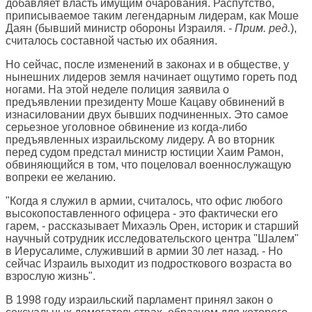
добавляет власть имущим очарования. Распутство,
приписываемое таким легендарным лидерам, как Моше
Даян (бывший министр обороны Израиля. -
Прим. ред.
),
считалось составной частью их обаяния.
Но сейчас, после изменений в законах и в обществе, у
нынешних лидеров земля начинает ощутимо гореть под
ногами. На этой неделе полиция заявила о
предъявлении президенту Моше Кацаву обвинений в
изнасиловании двух бывших подчиненных. Это самое
серьезное уголовное обвинение из когда-либо
предъявленных израильскому лидеру. А во вторник
перед судом предстал министр юстиции Хаим Рамон,
обвиняющийся в том, что поцеловал военнослужащую
вопреки ее желанию.
"Когда я служил в армии, считалось, что офис любого
высокопоставленного офицера - это фактически его
гарем, - рассказывает Михаэль Орен, историк и старший
научный сотрудник исследовательского центра "Шалем"
в Иерусалиме, служивший в армии 30 лет назад. - Но
сейчас Израиль выходит из подросткового возраста во
взрослую жизнь".
В 1998 году израильский парламент принял закон о