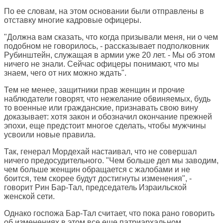
По ее словам, на этом основании были отправлены в
отставку многие кадровые офицеры.
"Должна вам сказать, что когда призывали меня, ни о чем
подобном не говорилось, - рассказывает подполковник
Рубинштейн, служащая в армии уже 20 лет. - Мы об этом
ничего не знали. Сейчас офицеры понимают, что мы
знаем, чего от них можно ждать".
Тем не менее, защитники прав женщин и прочие
наблюдатели говорят, что нежелание обвиняемых, будь
то военные или гражданские, признавать свою вину
доказывает: хотя закон и обозначил окончание прежней
эпохи, еще предстоит многое сделать, чтобы мужчины
усвоили новые правила.
Так, генерал Мордехай настаивал, что не совершал
ничего предосудительного. "Чем больше дел мы заводим,
чем больше женщин обращается с жалобами и не
боится, тем скорее будут достигнуты изменения", -
говорит Рин Бар-Тал, председатель Израильской
женской сети.
Однако госпожа Бар-Тал считает, что пока рано говорить
об изменениях в этом все еще патриархальном