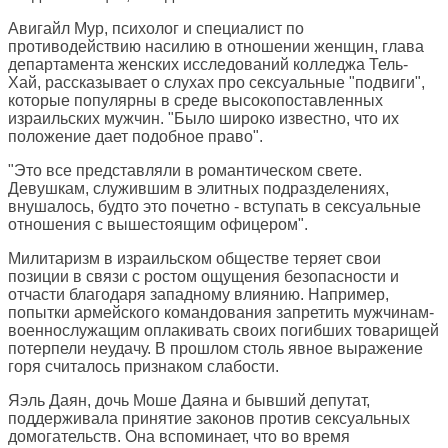
Авигайл Мур, психолог и специалист по
противодействию насилию в отношении женщин, глава
департамента женских исследований колледжа Тель-
Хай, рассказывает о слухах про сексуальные "подвиги",
которые популярны в среде высокопоставленных
израильских мужчин. "Было широко известно, что их
положение дает подобное право".
"Это все представляли в романтическом свете.
Девушкам, служившим в элитных подразделениях,
внушалось, будто это почетно - вступать в сексуальные
отношения с вышестоящим офицером".
Милитаризм в израильском обществе теряет свои
позиции в связи с ростом ощущения безопасности и
отчасти благодаря западному влиянию. Например,
попытки армейского командования запретить мужчинам-
военнослужащим оплакивать своих погибших товарищей
потерпели неудачу. В прошлом столь явное выражение
горя считалось признаком слабости.
Яэль Даян, дочь Моше Даяна и бывший депутат,
поддерживала принятие законов против сексуальных
домогательств. Она вспоминает, что во время