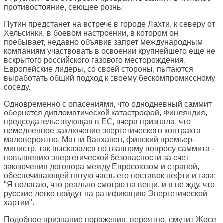
противостояние, сеющее рознь.
Путин предстанет на встрече в городе Лахти, к северу от
Хельсинки, в боевом настроении, в котором он
пребывает, недавно объявив запрет международным
компаниям участвовать в освоении крупнейшего еще не
вскрытого российского газового месторождения.
Европейские лидеры, со своей стороны, пытаются
выработать общий подход к своему бескомпромиссному
соседу.
Одновременно с опасениями, что однодневный саммит
обернется дипломатической катастрофой, Финляндия,
председательствующая в ЕС, вчера признала, что
немедленное заключение энергетического контракта
маловероятно. Матти Ванханен, финский премьер-
министр, так высказался по главному вопросу саммита -
повышению энергетической безопасности за счет
заключения договора между Евросоюзом и страной,
обеспечивающей пятую часть его поставок нефти и газа:
"Я полагаю, что реально смотрю на вещи, и я не жду, что
русские легко пойдут на ратификацию Энергетической
хартии".
Подобное признание поражения, вероятно, смутит Жосе