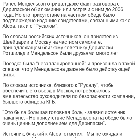
Ранее Мендельсон отрицал даже факт разговора с
Дерипаской об алюминии или встречи с ним до 2006
года. Но его присутствие на частном обеде было
подтверждено изданию свидетелями, связанными как с
Alcoa, так и с "Русалом".
По словам российских источников, он прилетел из
Швейцарии в Москву на частном самолете,
принадлежащем близкому советнику Дерипаски.
Ротшильд и Мендельсон были друзьями много лет.
Поездка была "незапланированной" и произошла в такой
спешке, что у Мендельсона даже не было действующей
визы.
По словам источника, близкого к "Русалу", чтобы
обеспечить его въезд в Москву, потребовалось
вмешательство руководителя по безопасности компании,
бывшего офицера КГБ.
"Это была большая головная боль, - заявил источник
накануне. - Но присутствие Мендельсона на обеде было
очень ценным дополнением для Дерипаски".
Источник, близкий к Alcoa, отметил: "Мы не ожидали