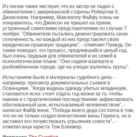
Из писем также явствует, что их автор не ладил с
обвинителем с американской стороны Робертом Х.
Джексоном. Например, Максвеллу Файфу очень не
понравилось, что Джексон не пришел на прием,
устроенный советскими представителями по случаю 7
ноября. "Обвинители пытались демонстрировать свою
сплоченность, но каждый из них представлял свою
юридически-правовую традицию", - отмечает Пеквуд. Он
также поведал, что процесс, продлившийся целый год,
был очень трудным для обвинителей и их семей в
психологическом плане: "Они сидели взаперти в
разбомбленном городе, где на улицах валялись трупы".
Испытанием были и материалы судебного дела -
например, просмотр документальных съемок в
Освенциме. "Когда видишь одежду убитых младенцев,
становится ясно: стоит отдать год жизни за то, чтобы
навеки и с практическими последствиями зафиксировать
обоснованный шок, испытываемый человечеством", -
написал Файф жене. "Победа моего деда состояла в том,
что он не только создал впечатление вины Геринга, но и
заставил его почувствовать угрызения совести", -
отметил внук юриста Том Блекмор.