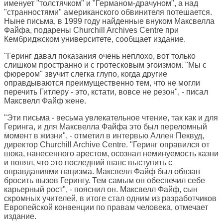
именует "толстячком" и "Германом-драчуном", а над
"странностями" американского обвинителя потешается.
Ныне письма, в 1999 году найденные внуком Максвелла
Файфа, подарены Churchill Archives Centre при
Кембриджском университете, сообщает издание.
"Геринг давал показания очень неплохо, вот только
слишком пространно и с гротесковым эгоизмом. "Мы с
фюрером" звучит слегка глупо, когда другие
оправдываются преимущественно тем, что не могли
перечить Гитлеру - это, кстати, вовсе не резон", - писал
Максвелл Файф жене.
"Эти письма - весьма увлекательное чтение, так как и для
Геринга, и для Максвелла Файфа это был переломный
момент в жизни", - отметил в интервью Аллен Пеквуд,
директор Churchill Archive Centre. "Геринг оправился от
шока, нанесенного арестом, осознал неминуемость казни
и понял, что это последний шанс выступить с
оправданиями нацизма. Максвелл Файф был обязан
бросить вызов Герингу. Тем самым он обеспечил себе
карьерный рост", - пояснил он. Максвелл Файф, сын
скромных учителей, в итоге стал одним из разработчиков
Европейской конвенции по правам человека, отмечает
издание.