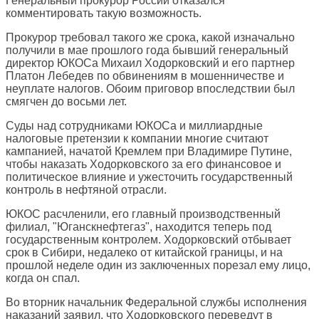
Генеральный прокурор России отказался
комментировать такую возможность.
Прокурор требовал такого же срока, какой изначально
получили в мае прошлого года бывший генеральный
директор ЮКОСа Михаил Ходорковский и его партнер
Платон Лебедев по обвинениям в мошенничестве и
неуплате налогов. Обоим приговор впоследствии был
смягчен до восьми лет.
Суды над сотрудниками ЮКОСа и миллиардные
налоговые претензии к компании многие считают
кампанией, начатой Кремлем при Владимире Путине,
чтобы наказать Ходорковского за его финансовое и
политическое влияние и ужесточить государственный
контроль в нефтяной отрасли.
ЮКОС расчленили, его главный производственный
филиал, "Юганскнефтегаз", находится теперь под
государственным контролем. Ходорковский отбывает
срок в Сибири, недалеко от китайской границы, и на
прошлой неделе один из заключенных порезал ему лицо,
когда он спал.
Во вторник начальник Федеральной службы исполнения
наказаний заявил, что Ходорковского переведут в