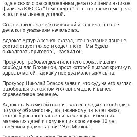
года в связи с расследованием дела о хищении активов
филиала ЮКОСа "Томскнефть", все это время смотрела
в пол и выглядела усталой.
Она не признала себя виновной и заявила, что все
делала по указаниям начальства.
Адвокат Артур Арсенян сказал, что наказание явно не
соответствует тяжести содеянного. "Мы будем
обжаловать приговор", - заявил он.
Прокурор требовал девятилетнего срока лишения
свободы для Бахминой, арест которой вызвал критику в
адрес властей, так как у нее два маленьких сына.
Прокурор Николай Власов заявил, что суд, на его взгляд,
разобрался в сложном уголовном деле и вынес
справедливое решение.
Адвокаты Бахминой говорят, что ее следует освободить
по указу об амнистии, подписанному пять лет назад,
который распространяется на женщин, имеющих
маленьких детей и получивших срок менее 10 лет,
сообщила радиостанция "Эхо Москвы".