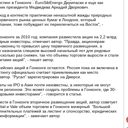
тинг в Гонконге - EuroSibEnergo Дерипаски и еще как
ик президента Медведева Аркадий Дворкович.
й ход в контексте практически ненасытной жажды природных
первичного рынка ценных бумаг в Лондоне, который
ании, тоже побуждает их переключиться на Восток", -
онконге за 2010 год: компания разместила акции на 2,2 млрд
дные инвесторы, отмечает автор. "Правда, акционерам
й наконец-то превысил цену первичного размещения, а
 назначила слишком высокий начальный лот для рядовых
сколько раз снижен, так что объемы торговли выросли и стали
тами акций", - пишет автор.
ийских акций в Гонконге остаются. Россия пока не включена в
истингу официально считает приемлемыми как место
автор. "Русал" зарегистрирован на Джерси.
ты на IPO в Азии почти неизвестны, а некоторые не могут
м регионом. Это может создать проблемы в Гонконге, где 30-
выми инвесторами", - говорится в статье.
ести в Гонконге вторичное размещение акций, автор советует
tial и Vale объем торговли в Гонконге мизерный. "Большой
олнительных платежей за листинг и спонсорство, юридических
информации", - замечает автор.