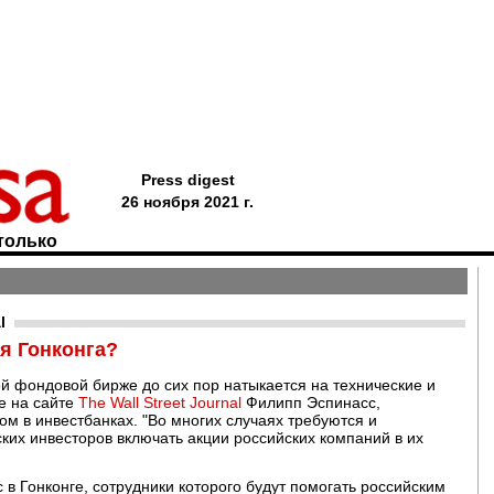
Press digest
26 ноября 2021 г.
только
l
ля Гонконга?
ой фондовой бирже до сих пор натыкается на технические и
ге на сайте
The Wall Street Journal
Филипп Эспинасс,
ом в инвестбанках. "Во многих случаях требуются и
ских инвесторов включать акции российских компаний в их
 в Гонконге, сотрудники которого будут помогать российским