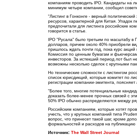
компаниям проводить IPO. Кандидаты на лис
минимум четыре компании, сообщил советн
"Листинг в Гонконге - верный политически
ресурсов, характерной для Китая. Упадок 
предпочитали для листинга российские комп
говорится в статье.
IPO "Русала" было третьим по масштабу в Г
долларов, причем около 40% приобрели ви
пришлось ждать почти год, пока курс акци
Комиссия по ценным бумагам и фьючерсам
инвесторов. За истекший период лот был не
возможны несколько сделок с крупными паке
Но технические сложности с листингом росс
список юрисдикций, которые комитет по л
регистрации компании-эмитента, поясняет 
"Более того, многие потенциальные кандида
доказать более-менее прочных связей с эти
50% IPO обычно распределяются между рядо
Российским компаниям, которые хотят пров
учесть, что у крупных компаний типа Pruden
вопрос, что принесет такой шаг, кроме доп
формальностей и расходов на публикацию 
Источник:
The Wall Street Journal