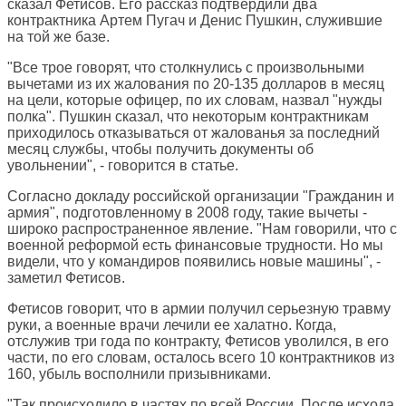
сказал Фетисов. Его рассказ подтвердили два
контрактника Артем Пугач и Денис Пушкин, служившие
на той же базе.
"Все трое говорят, что столкнулись с произвольными
вычетами из их жалования по 20-135 долларов в месяц
на цели, которые офицер, по их словам, назвал "нужды
полка". Пушкин сказал, что некоторым контрактникам
приходилось отказываться от жалованья за последний
месяц службы, чтобы получить документы об
увольнении", - говорится в статье.
Согласно докладу российской организации "Гражданин и
армия", подготовленному в 2008 году, такие вычеты -
широко распространенное явление. "Нам говорили, что с
военной реформой есть финансовые трудности. Но мы
видели, что у командиров появились новые машины", -
заметил Фетисов.
Фетисов говорит, что в армии получил серьезную травму
руки, а военные врачи лечили ее халатно. Когда,
отслужив три года по контракту, Фетисов уволился, в его
части, по его словам, осталось всего 10 контрактников из
160, убыль восполнили призывниками.
"Так происходило в частях по всей России. После исхода