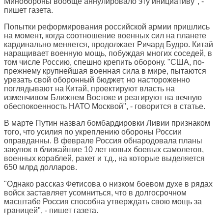
Минобороны вообще аннулировало эту инициативу", -
пишет газета.
Попытки реформирования российской армии пришлись
на момент, когда соотношение военных сил на планете
кардинально меняется, продолжает Ричард Будро. Китай
наращивает военную мощь, побуждая многих соседей, в
том числе Россию, спешно крепить оборону. "США, по-
прежнему крупнейшая военная сила в мире, пытаются
урезать свой оборонный бюджет, но настороженно
поглядывают на Китай, проектируют власть на
изменчивом Ближнем Востоке и реагируют на вечную
обеспокоенность НАТО Москвой", - говорится в статье.
В марте Путин назвал бомбардировки Ливии признаком
того, что усилия по укреплению обороны России
оправданны. В феврале Россия обнародовала планы
закупок в ближайшие 10 лет новых боевых самолетов,
военных кораблей, ракет и т.д., на которые выделяется
650 млрд долларов.
"Однако рассказ Фетисова о низком боевом духе в рядах
войск заставляет усомниться, что в долгосрочном
масштабе Россия способна утверждать свою мощь за
границей", - пишет газета.