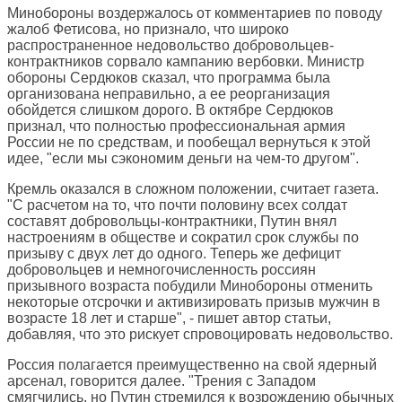
Минобороны воздержалось от комментариев по поводу
жалоб Фетисова, но признало, что широко
распространенное недовольство добровольцев-
контрактников сорвало кампанию вербовки. Министр
обороны Сердюков сказал, что программа была
организована неправильно, а ее реорганизация
обойдется слишком дорого. В октябре Сердюков
признал, что полностью профессиональная армия
России не по средствам, и пообещал вернуться к этой
идее, "если мы сэкономим деньги на чем-то другом".
Кремль оказался в сложном положении, считает газета.
"С расчетом на то, что почти половину всех солдат
составят добровольцы-контрактники, Путин внял
настроениям в обществе и сократил срок службы по
призыву с двух лет до одного. Теперь же дефицит
добровольцев и немногочисленность россиян
призывного возраста побудили Минобороны отменить
некоторые отсрочки и активизировать призыв мужчин в
возрасте 18 лет и старше", - пишет автор статьи,
добавляя, что это рискует спровоцировать недовольство.
Россия полагается преимущественно на свой ядерный
арсенал, говорится далее. "Трения с Западом
смягчились, но Путин стремился к возрождению обычных