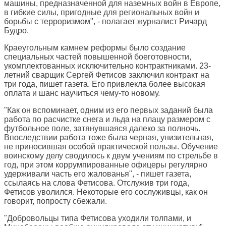
машины, предназначенной для наземных войн в Европе,
в гибкие силы, пригодные для региональных войн и
борьбы с терроризмом", - полагает журналист Ричард
Будро.
Краеугольным камнем реформы было создание
специальных частей повышенной боеготовности,
укомплектованных исключительно контрактниками. 23-
летний сварщик Сергей Фетисов заключил контракт на
три года, пишет газета. Его привлекла более высокая
оплата и шанс научиться чему-то новому.
"Как он вспоминает, одним из его первых заданий была
работа по расчистке снега и льда на плацу размером с
футбольное поле, затянувшаяся далеко за полночь.
Впоследствии работа тоже была черная, унизительная,
не приносившая особой практической пользы. Обучение
воинскому делу сводилось к двум учениям по стрельбе в
год, при этом коррумпированные офицеры регулярно
удерживали часть его жалованья", - пишет газета,
ссылаясь на слова Фетисова. Отслужив три года,
Фетисов уволился. Некоторые его сослуживцы, как он
говорит, попросту сбежали.
"Добровольцы типа Фетисова уходили толпами, и