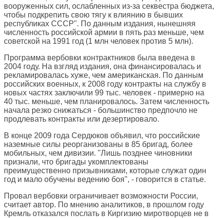
вооруженных сил, ослабленных из-за секвестра бюджета,
чтобы подкрепить свою тягу к влиянию в бывших
республиках СССР". По данным издания, нынешняя
численность российской армии в пять раз меньше, чем
советской на 1991 год (1 млн человек против 5 млн).
Программа вербовки контрактников была введена в
2004 году. На взгляд издания, она финансировалась и
рекламировалась хуже, чем американская. По данным
российских военных, к 2008 году контракты на службу в
новых частях заключили 99 тыс. человек - примерно на
40 тыс. меньше, чем планировалось. Затем численность
начала резко снижаться - большинство предпочло не
продлевать контракты или дезертировало.
В конце 2009 года Сердюков объявил, что российские
наземные силы реорганизованы в 85 бригад, более
мобильных, чем дивизии. "Лишь позднее чиновники
признали, что бригады укомплектованы
преимущественно призывниками, которые служат один
год и мало обучены ведению боя", - говорится в статье.
Провал вербовки ограничивает возможности России,
считает автор. По мнению аналитиков, в прошлом году
Кремль отказался послать в Киргизию миротворцев не в