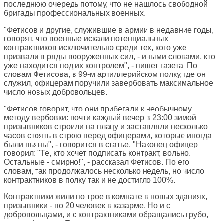
последнюю очередь потому, что не нашлось свободной
бригады профессиональных военных.
"Фетисов и другие, служившие в армии в недавние годы,
говорят, что военные искали потенциальных
контрактников исключительно среди тех, кого уже
призвали в ряды вооруженных сил, - иными словами, кто
уже находится под их контролем", - пишет газета. По
словам Фетисова, в 99-м артиллерийском полку, где он
служил, офицерам поручили завербовать максимальное
число новых добровольцев.
"Фетисов говорит, что они прибегали к необычному
методу вербовки: почти каждый вечер в 23:00 зимой
призывников строили на плацу и заставляли несколько
часов стоять в строю перед офицерами, которые иногда
были пьяны", - говорится в статье. "Наконец офицер
говорил: "Те, кто хочет подписать контракт, вольно.
Остальные - смирно!", - рассказал Фетисов. По его
словам, так продолжалось несколько недель, но число
контрактников в полку так и не достигло 100%.
Контрактники жили по трое в комнате в новых зданиях,
призывники - по 20 человек в казарме. Но и с
добровольцами, и с контрактниками обращались грубо,