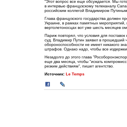
"Этот вопрос все еще обсуждается. Мы гот
в интервью французскому телеканалу Canal
российским коллегой Владимиром Путиным
Глава французского государства должен пр
Украине, в рамках памятных мероприятий,
вертолетоносцах вот уже шесть месяцев о
Париж повторял, что условия для поставок
суд. Владимир Путин заявил в прошедший ч
обороноспособности не имеет никакого зна
штрафов. Однако надо, чтобы все издержки
Незадолго до этого глава "Рособоронэкспо
еще два месяца, чтобы "искать компромисс
резким действиям", пишет агентство.
Источник:
Le Temps