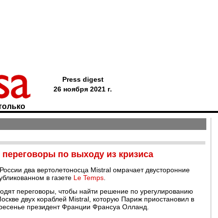
Press digest
26 ноября 2021 г.
только
т переговоры по выходу из кризиса
оссии два вертолетоносца Mistral омрачает двусторонние
убликованном в газете
Le Temps
.
одят переговоры, чтобы найти решение по урегулированию
оскве двух кораблей Mistral, которую Париж приостановил в
скресенье президент Франции Франсуа Олланд.