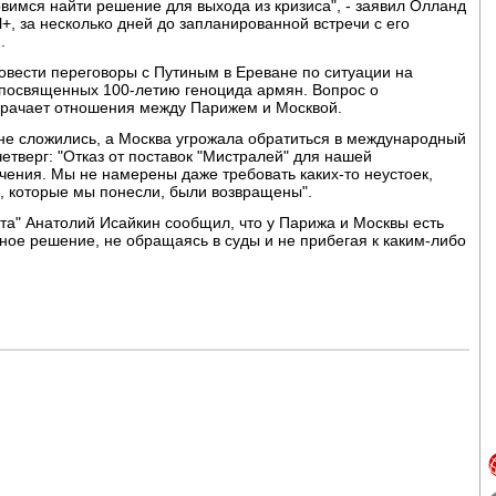
овимся найти решение для выхода из кризиса", - заявил Олланд
+, за несколько дней до запланированной встречи с его
.
овести переговоры с Путиным в Ереване по ситуации на
 посвященных 100-летию геноцида армян. Вопрос о
мрачает отношения между Парижем и Москвой.
 не сложились, а Москва угрожала обратиться в международный
етверг: "Отказ от поставок "Мистралей" для нашей
чения. Мы не намерены даже требовать каких-то неустоек,
, которые мы понесли, были возвращены".
рта" Анатолий Исайкин сообщил, что у Парижа и Москвы есть
ное решение, не обращаясь в суды и не прибегая к каким-либо