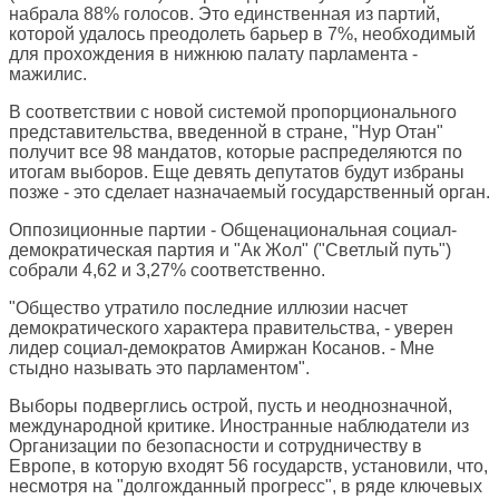
набрала 88% голосов. Это единственная из партий,
которой удалось преодолеть барьер в 7%, необходимый
для прохождения в нижнюю палату парламента -
мажилис.
В соответствии с новой системой пропорционального
представительства, введенной в стране, "Нур Отан"
получит все 98 мандатов, которые распределяются по
итогам выборов. Еще девять депутатов будут избраны
позже - это сделает назначаемый государственный орган.
Оппозиционные партии - Общенациональная социал-
демократическая партия и "Ак Жол" ("Светлый путь")
собрали 4,62 и 3,27% соответственно.
"Общество утратило последние иллюзии насчет
демократического характера правительства, - уверен
лидер социал-демократов Амиржан Косанов. - Мне
стыдно называть это парламентом".
Выборы подверглись острой, пусть и неоднозначной,
международной критике. Иностранные наблюдатели из
Организации по безопасности и сотрудничеству в
Европе, в которую входят 56 государств, установили, что,
несмотря на "долгожданный прогресс", в ряде ключевых