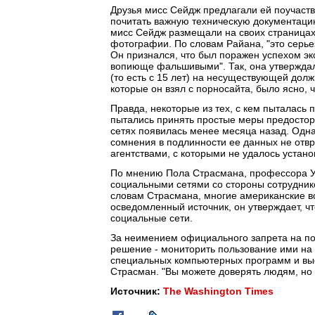
Друзья мисс Сейдж предлагали ей поучаств
почитать важную техническую документаци
мисс Сейдж размещали на своих страница
фотографии. По словам Райана, "это серье
Он признался, что был поражен успехом эк
вопиюще фальшивыми". Так, она утверждал
(то есть с 15 лет) на несуществующей долж
которые он взял с порносайта, было ясно, 
Правда, некоторые из тех, с кем пыталась
пытались принять простые меры предосторо
сетях появилась менее месяца назад. Одна
сомнения в подлинности ее данных не отвр
агентствами, с которыми не удалось устано
По мнению Пола Страсмана, профессора У
социальными сетями со стороны сотрудник
словам Страсмана, многие американские в
осведомленный источник, он утверждает, 
социальные сети.
За неимением официального запрета на п
решение - мониторить пользование ими на
специальных компьютерных программ и выс
Страсман. "Вы можете доверять людям, но 
Источник:
The Washington Times