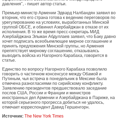
давления", - пишет автор статьи.
Премьер-министр Армении Эдвард Налбандян заявил во
вторник, что его страна готова к ведению переговоров по
урегулированию на условиях, выработанных Минской
группой ОБСЕ, и обвинил Азербайджан в отказе от их
исполнения. В то же время пресс-секретарь МИД
Азербайджана Эльман Абдуллаев заявил, что Баку давно
хочет подписать всеобъемлющее мирное соглашение и
принять предложения Минской группы, но Армения
препятствует мирному соглашению, отказываясь
выводить войска из Нагорного Карабаха, говорится в
статье.
Единство по вопросу Нагорного Карабаха позволило
говорить о частичном консенсусе между Обамой и
Путиным, чья встреча в понедельник в Мексике была
отмечена разногласиями по сирийскому конфликту.
Заявлению президентов предшествовало заседание
послов США, России и Франции и министров
иностранных дел Армении и Азербайджана в Париже, на
которой серьезного прогресса добиться не удалось,
отмечает корреспондент Давид Гершенгорн.
Источник:
The New York Times