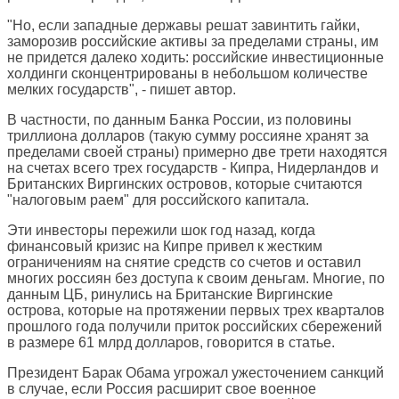
"Но, если западные державы решат завинтить гайки,
заморозив российские активы за пределами страны, им
не придется далеко ходить: российские инвестиционные
холдинги сконцентрированы в небольшом количестве
мелких государств", - пишет автор.
В частности, по данным Банка России, из половины
триллиона долларов (такую сумму россияне хранят за
пределами своей страны) примерно две трети находятся
на счетах всего трех государств - Кипра, Нидерландов и
Британских Виргинских островов, которые считаются
"налоговым раем" для российского капитала.
Эти инвесторы пережили шок год назад, когда
финансовый кризис на Кипре привел к жестким
ограничениям на снятие средств со счетов и оставил
многих россиян без доступа к своим деньгам. Многие, по
данным ЦБ, ринулись на Британские Виргинские
острова, которые на протяжении первых трех кварталов
прошлого года получили приток российских сбережений
в размере 61 млрд долларов, говорится в статье.
Президент Барак Обама угрожал ужесточением санкций
в случае, если Россия расширит свое военное