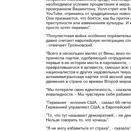
необходимое условие процветания и мира, -
проигранном Вашингтону, Уолл-стрит или Б
YouTube, отрекаясь от традиционных новос
Они признаются, что боятся, как бы прито
преступности или изменениям культуры. И м
просто хотят перемен".
"Популистская война особенно поразитель
давно считают европейскую интеграцию сп
- отмечает Трояновский.
"Всего в нескольких милях от Вены, вниз п
принесла партии, одобряющей сотрудничес
первые в ее истории места в парламенте, - 
превратившегося в активиста, смешал всю
националистов и других недовольных теку
антииммигрантская партия этой весной зак
движения в стране со времен Второй миров
"Мы потеряли свою идентичность, - сказал
инвалидности. - Мы чувствуем себя рабами
"Германия - колония США, - сказал 66-летн
Германией управляют США, а Европейский 
"То, что тут называют демократией, - не де
Нельзя говорить то, что хочешь".
"Я не могу избавиться от страха", - сказа