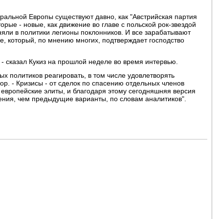
ральной Европы существуют давно, как "Австрийская партия
орые - новые, как движение во главе с польской рок-звездой
яли в политики легионы поклонников. И все зарабатывают
е, который, по мнению многих, подтверждает господство
 - сказал Кукиз на прошлой неделе во время интервью.
х политиков реагировать, в том числе удовлетворять
тор. - Кризисы - от сделок по спасению отдельных членов
 европейские элиты, и благодаря этому сегодняшняя версия
ения, чем предыдущие варианты, по словам аналитиков".