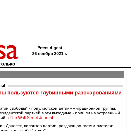
Press digest
26 ноября 2021 г.
только
nal
сты пользуются глубинными разочарованиями
артии свободы" - популистской антииммиграционной группы,
резидентской партией в эти выходные - пришли на устроенный
кий в
The Wall Street Journal
.
елин Данесек, волонтер партии, раздающая гостям листовки,
кое, когда тебе 17 лет".