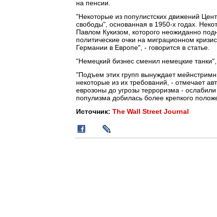
на пенсии.
"Некоторые из популистских движений Цент
свободы", основанная в 1950-х годах. Некот
Павлом Кукизом, которого неожиданно подн
политические очки на миграционном кризис
Германии в Европе", - говорится в статье.
"Немецкий бизнес сменил немецкие танки",
"Подъем этих групп вынуждает мейнстримны
некоторые из их требований, - отмечает ав
еврозоны до угрозы терроризма - ослабили
популизма добилась более крепкого полож
Источник:
The Wall Street Journal