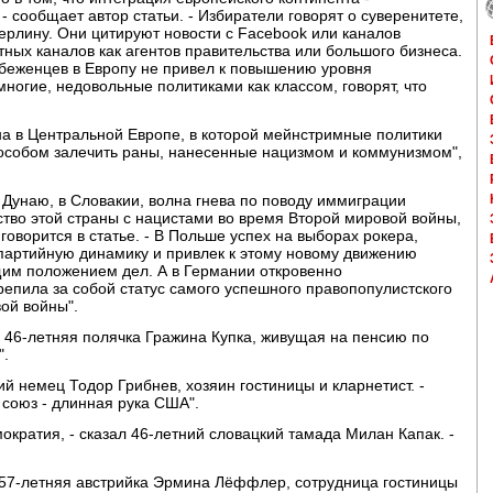
 сообщает автор статьи. - Избиратели говорят о суверенитете,
ерлину. Они цитируют новости с Facebook или каналов
тных каналов как агентов правительства или большого бизнеса.
к беженцев в Европу не привел к повышению уровня
ногие, недовольные политиками как классом, говорят, что
на в Центральной Европе, в которой мейнстримные политики
особом залечить раны, нанесенные нацизмом и коммунизмом",
о Дунаю, в Словакии, волна гнева по поводу иммиграции
тво этой страны с нацистами во время Второй мировой войны,
говорится в статье. - В Польше успех на выборах рокера,
 партийную динамику и привлек к этому новому движению
щим положением дел. А в Германии откровенно
репила за собой статус самого успешного правопопулистского
ой войны".
а 46-летняя полячка Гражина Купка, живущая на пенсию по
".
ий немец Тодор Грибнев, хозяин гостиницы и кларнетист. -
союз - длинная рука США".
мократия, - сказал 46-летний словацкий тамада Милан Капак. -
ла 57-летняя австрийка Эрмина Лёффлер, сотрудница гостиницы