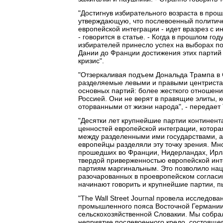
"Достигнув избирательного возраста в прош
утверждающую, что послевоенный политиче
европейской интеграции - идет вразрез с 
- говорится в статье. - Когда в прошлом г
избирателей принесло успех на выборах п
Дании до Франции достижения этих партий
кризис".
"Отзеркаливая подъем Дональда Трампа в 
разделяемые левыми и правыми центристами
основных партий: более жесткого отношения
Россией. Они не верят в правящие элиты,
оторванными от жизни народа", - передает
"Десятки лет крупнейшие партии континен
ценностей европейской интеграции, котор
между разделенными ими государствами, а 
европейцы разделяли эту точку зрения. М
прошедших во Франции, Нидерландах, Ирла
твердой приверженностью европейской инте
партиям маргинальным. Это позволило нац
разочарованных в проевропейском согласии
начинают говорить и крупнейшие партии, п
"The Wall Street Journal провела исследов
промышленного пояса Восточной Германии
сельскохозяйственной Словакии. Мы собра
неприятие послевоенного кредо, состоящего