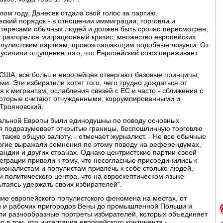
лом году, Данесек отдала свой голос за партию,
ский порядок - в отношении иммиграции, торговли и
интересами обычных людей и должен быть срочно пересмотрен,
оду разгорелся миграционный кризис, множество европейских
опулистским партиям, провозглашающим подобные лозунги. От
 усилили ощущение того, что Европейский союз переживает
США, все больше европейцев отвергают базовые принципы,
. Эти избиратели хотят того, чего трудно дождаться от
 к мигрантам, ослабления связей с ЕС и часто - сближения с
 которые считают отчужденными, коррумпированными и
 Трояновский.
тальной Европы были единодушны по поводу основных
ая подразумевает открытые границы, беспошлинную торговлю
также общую валюту, - отмечает журналист. - Не все обычные
ногие выражали сомнения по этому поводу на референдумах,
ндии и других странах. Однако центристские партии своей
грации привели к тому, что несогласные присоединились к
ионалистам и популистам привлечь к себе столько людей,
 политического центра, что на евроскептическом языке
ытаясь удержать своих избирателей".
ание европейского популистского феномена на местах, от
 и рабочих пригородов Вены до промышленной Польши и
ли разнообразные портреты избирателей, которых объединяет
 в том, что интеграция европейского континента -