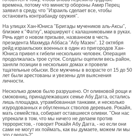
времена, потому что министр обороны Амир Перец
заявил в среду, что "Израиль сделает все, чтобы
остановить контрабанду оружия".
На улицах Хан-Юниса "Бригады мучеников аль-Аксы",
близкие к "Фатху", маршируют с калашниковыми в руках.
Речь идет о новом призыве, названном в честь
президента Махмуда Аббаса "Абу Мазен". 12 октября
рейд израильских военных в один из пригородов Хан-
Юниса привел к гибели нескольких человек. Операция
продолжалась трое суток. Солдаты оцепили весь район,
заняли позиции в нескольких домах и провели
тщательные обыски. Все мужчины в возрасте от 15 до 50
лет были арестованы и увезены для выяснения
личности.
Несколько домов было разрушено. От оливковой рощи и
смоковниц, принадлежавших семье Абу Дагга, остались
лишь площадка, утрамбованная танками, и несколько
изуродованных и обугленных стволов деревьев. Рокайя,
мать семейства, собирает оставшиеся оливки. "Они нас
упрекали в том, что мы ничего не делаем против
террористов, - говорит Рокайя Абу Дагга, - но если они
сами не могут их поймать, как вы думаете, можем ли мы
это сделать?"