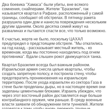
Два боевика "Хамаса" были убиты, вне всякого
сомнения, снайперами. Жители "Бразилии", так
называется квартал в Рафахе, расположенный у самой
границы, сообщают об обстрелах. В пятницу ракета
разрушила один дом и нанесла повреждения нескольким
другим зданиям. Около десятка семей живут на
развалинах и пытаются спасти все, что только возможно.
К счастью, жертв не было, поскольку ЦАХАЛ
предупредил о предстоящем обстреле. "Мы откатились
на год назад, - рассказывает местный житель, - ко
временам, когда мы постоянно находились под огнем
противника". Вдали слышен рокот движущегося танка.
Квартал Бразилия всегда был важным районом.
Израильская армия снесла целые кварталы, чтобы
создать запретную полосу, и построила стену, чтобы
предотвратить проникновения на израильскую
территорию. После ухода израильтян из сектора Газа в
стене были проделаны дыры, но в настоящее время они
заделаны цементными блоками. Израиль убежден, что
через этот восточный район доставляется еще больше
контрабандного оружия, чем раньше. В среду военные
власти заявили об обнаружении пяти туннелей. Жители
готовятся к тому, чтобы вновь пережить трудные