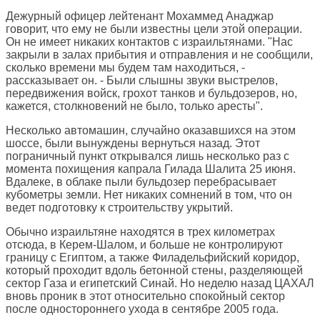
Дежурный офицер лейтенант Мохаммед Анаджар
говорит, что ему не были известны цели этой операции.
Он не имеет никаких контактов с израильтянами. "Нас
закрыли в залах прибытия и отправления и не сообщили,
сколько времени мы будем там находиться, -
рассказывает он. - Были слышны звуки выстрелов,
передвижения войск, грохот танков и бульдозеров, но,
кажется, столкновений не было, только аресты".
Несколько автомашин, случайно оказавшихся на этом
шоссе, были вынуждены вернуться назад. Этот
пограничный пункт открывался лишь несколько раз с
момента похищения капрала Гилада Шалита 25 июня.
Вдалеке, в облаке пыли бульдозер перебрасывает
кубометры земли. Нет никаких сомнений в том, что он
ведет подготовку к строительству укрытий.
Обычно израильтяне находятся в трех километрах
отсюда, в Керем-Шалом, и больше не контролируют
границу с Египтом, а также Филадельфийский коридор,
который проходит вдоль бетонной стены, разделяющей
сектор Газа и египетский Синай. Но неделю назад ЦАХАЛ
вновь проник в этот относительно спокойный сектор
после одностороннего ухода в сентябре 2005 года.