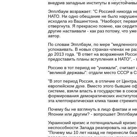
внедрив западные институты в неустойчивые
Эпплбаум возражает: "С Россией никогда н
НАТО. Ни одно обещание не было нарушен
исходила из Вашингтона. "Наоборот, первая
отвергнута. Я прекрасно помню, как серди
другие настаивали - как раз потому, что у
автор.
По словам Эпплбаум, по мере "медленного
успокаивать. В новых странах-членах не р
до 2013 года. "В ответ на возражения Росси
предоставить планы вступления в НАТО", - г
Россию в тот период не "унижали", считает 
"великой державы": отдали место СССР в С
"В этот период Россия, в отличие от Центр
европейском духе. Вместо этого бывшие оф
системе, взяли власть в государстве в сою
формирования демократических институтов 
эта клептократическая клика также стремитс
Почему бы не взглянуть в лицо фактам и н
Японии или другим? - вопрошает Эпплбаум
Украинский кризис и потенциальный кризис
неспособности Запада реагировать на агре
"Почему мы 10 лет назад не перенесли баз