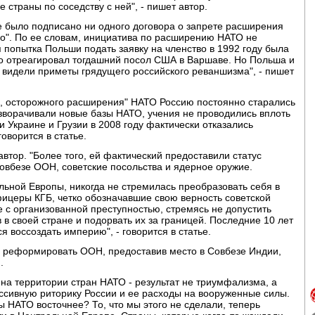
 страны по соседству с ней", - пишет автор.
е было подписано ни одного договора о запрете расширения
о". По ее словам, инициатива по расширению НАТО не
 попытка Польши подать заявку на членство в 1992 году была
то отреагировал тогдашний посол США в Варшаве. Но Польша и
же видели приметы грядущего российского реваншизма", - пишет
, осторожного расширения" НАТО Россию постоянно старались
азворачивали новые базы НАТО, учения не проводились вплоть
и Украине и Грузии в 2008 году фактически отказались
оворится в статье.
автор. "Более того, ей фактический предоставили статус
овбезе ООН, советские посольства и ядерное оружие.
альной Европы, никогда не стремилась преобразовать себя в
ицеры КГБ, четко обозначавшие свою верность советской
зе с организованной преступностью, стремясь не допустить
в своей стране и подорвать их за границей. Последние 10 лет
я воссоздать империю", - говорится в статье.
е реформировать ООН, предоставив место в Совбезе Индии,
.
 на территории стран НАТО - результат не триумфализма, а
ссивную риторику России и ее расходы на вооруженные силы.
ы НАТО восточнее? То, что мы этого не сделали, теперь