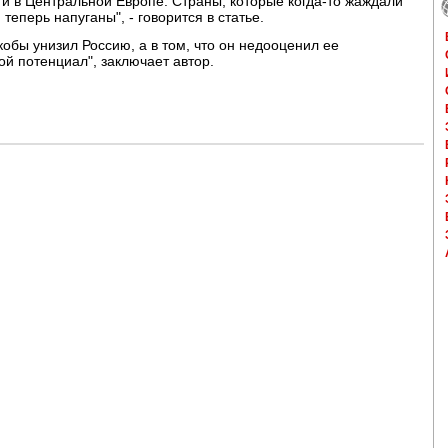
 в Центральной Европе. Страны, которые когда-то жаждали
 теперь напуганы", - говорится в статье.
кобы унизил Россию, а в том, что он недооценил ее
ой потенциал", заключает автор.