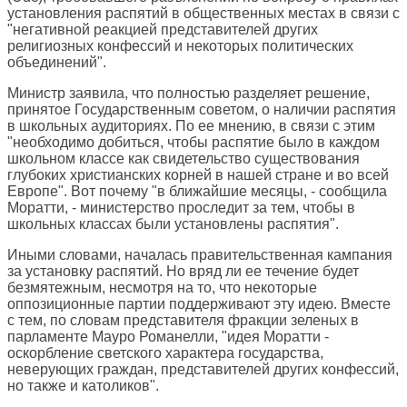
установления распятий в общественных местах в связи с
"негативной реакцией представителей других
религиозных конфессий и некоторых политических
объединений".
Министр заявила, что полностью разделяет решение,
принятое Государственным советом, о наличии распятия
в школьных аудиториях. По ее мнению, в связи с этим
"необходимо добиться, чтобы распятие было в каждом
школьном классе как свидетельство существования
глубоких христианских корней в нашей стране и во всей
Европе". Вот почему "в ближайшие месяцы, - сообщила
Моратти, - министерство проследит за тем, чтобы в
школьных классах были установлены распятия".
Иными словами, началась правительственная кампания
за установку распятий. Но вряд ли ее течение будет
безмятежным, несмотря на то, что некоторые
оппозиционные партии поддерживают эту идею. Вместе
с тем, по словам представителя фракции зеленых в
парламенте Мауро Романелли, "идея Моратти -
оскорбление светского характера государства,
неверующих граждан, представителей других конфессий,
но также и католиков".