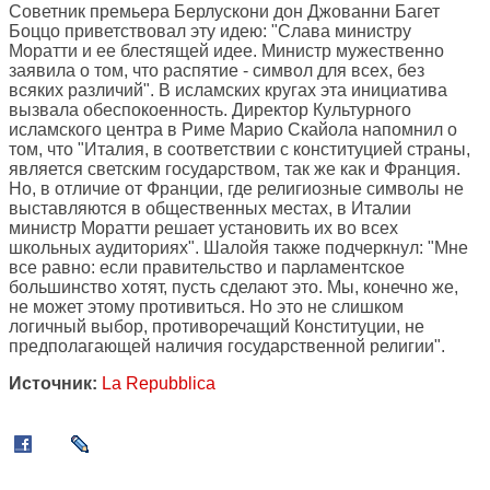
Советник премьера Берлускони дон Джованни Багет
Боццо приветствовал эту идею: "Слава министру
Моратти и ее блестящей идее. Министр мужественно
заявила о том, что распятие - символ для всех, без
всяких различий". В исламских кругах эта инициатива
вызвала обеспокоенность. Директор Культурного
исламского центра в Риме Марио Скайола напомнил о
том, что "Италия, в соответствии с конституцией страны,
является светским государством, так же как и Франция.
Но, в отличие от Франции, где религиозные символы не
выставляются в общественных местах, в Италии
министр Моратти решает установить их во всех
школьных аудиториях". Шалойя также подчеркнул: "Мне
все равно: если правительство и парламентское
большинство хотят, пусть сделают это. Мы, конечно же,
не может этому противиться. Но это не слишком
логичный выбор, противоречащий Конституции, не
предполагающей наличия государственной религии".
Источник:
La Repubblica