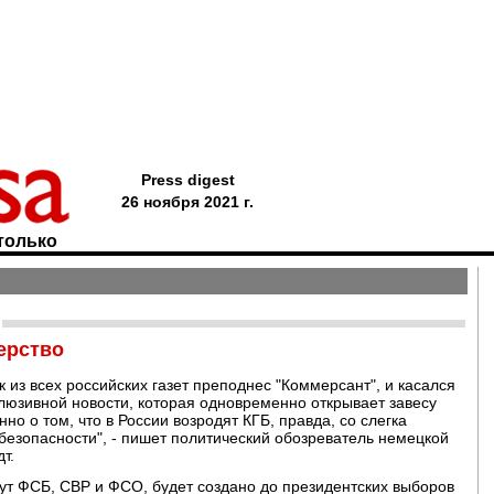
Press digest
26 ноября 2021 г.
только
ерство
 из всех российских газет преподнес "Коммерсант", и касался
клюзивной новости, которая одновременно открывает завесу
но о том, что в России возродят КГБ, правда, со слегка
езопасности", - пишет политический обозреватель немецкой
т.
дут ФСБ, СВР и ФСО, будет создано до президентских выборов