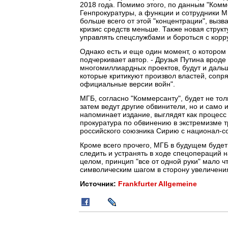
2018 года. Помимо этого, по данным "Комм
Генпрокуратуры, а функции и сотрудники
больше всего от этой "концентрации", вызв
кризис средств меньше. Также новая структ
управлять спецслужбами и бороться с корр
Однако есть и еще один момент, о котором 
подчеркивает автор. - Друзья Путина врод
многомиллиардных проектов, будут и дальш
которые критикуют произвол властей, сопр
официальные версии войн".
МГБ, согласно "Коммерсанту", будет не тол
затем ведут другие обвинители, но и само 
напоминает издание, выглядят как процесс 
прокуратура по обвинению в экстремизме тр
российского союзника Сирию с национал-с
Кроме всего прочего, МГБ в будущем будет
следить и устранять в ходе спецопераций н
целом, принцип "все от одной руки" мало ч
символическим шагом в сторону увеличения
Источник:
Frankfurter Allgemeine