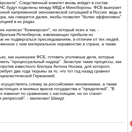
ерсанта", Следственный комитет вновь войдет в состав
 МЧС будут поделены между МВД и Минобороны. ФСБ выиграет
анной напряженной экономической ситуацией в России: ведь в
ура, как говорится далее, якобы позволит "более эффективно"
упцией в их рядах.
не написал "Коммерсант", но который ясен и так, -
е братьев Ротенбергов, извлекающих прибыли из
е не подвергаться преследованиям, в отличие от тех людей,
яженное с ним материальное неравенство в стране, а также
ько, как нынешнее ФСБ, готовить уголовные дела, которые
иметь "процессуальный надзор". Зачастую такие процессы, как
против известного блогера Антона Носика, для которого
ебует два года тюрьмы за то, что тот год назад сравнил
оциалистической Германией.
 осуществлять слежку за российскими чиновниками, а также
астоящих и мнимых врагов государства и "предателей". "В
то изменит по сравнению с настоящим, но он станет
 репрессий", - заключает Шмидт.