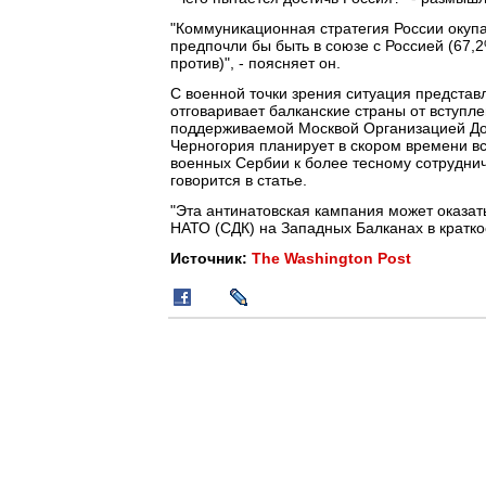
"Коммуникационная стратегия России окупа
предпочли бы быть в союзе с Россией (67,2%
против)", - поясняет он.
С военной точки зрения ситуация представл
отговаривает балканские страны от вступл
поддерживаемой Москвой Организацией Дог
Черногория планирует в скором времени вс
военных Сербии к более тесному сотруднич
говорится в статье.
"Эта антинатовская кампания может оказа
НАТО (СДК) на Западных Балканах в кратко
Источник:
The Washington Post