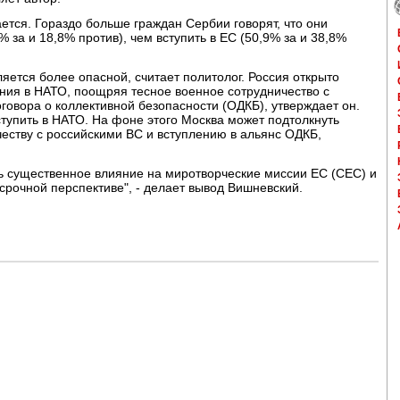
ется. Гораздо больше граждан Сербии говорят, что они
 за и 18,8% против), чем вступить в ЕС (50,9% за и 38,8%
яется более опасной, считает политолог. Россия открыто
ения в НАТО, поощряя тесное военное сотрудничество с
овора о коллективной безопасности (ОДКБ), утверждает он.
тупить в НАТО. На фоне этого Москва может подтолкнуть
еству с российскими ВС и вступлению в альянс ОДКБ,
ть существенное влияние на миротворческие миссии ЕС (СЕС) и
срочной перспективе", - делает вывод Вишневский.