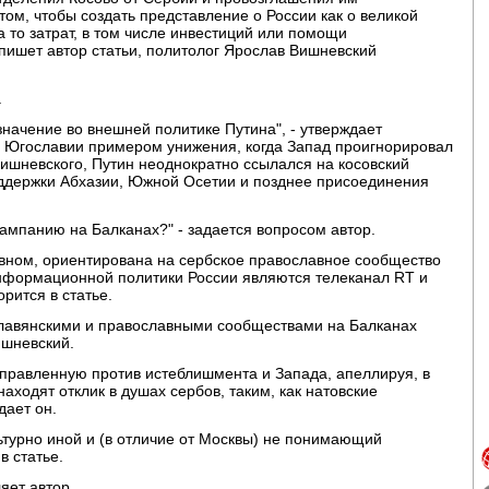
 том, чтобы создать представление о России как о великой
 то затрат, в том числе инвестиций или помощи
пишет автор статьи, политолог Ярослав Вишневский
.
начение во внешней политике Путина", - утверждает
ад Югославии примером унижения, когда Запад проигнорировал
ишневского, Путин неоднократно ссылался на косовский
оддержки Абхазии, Южной Осетии и позднее присоединения
кампанию на Балканах?" - задается вопросом автор.
овном, ориентирована на сербское православное сообщество
нформационной политики России являются телеканал RT и
рится в статье.
славянскими и православными сообществами на Балканах
ишневский.
аправленную против истеблишмента и Запада, апеллируя, в
аходят отклик в душах сербов, таким, как натовские
дает он.
льтурно иной и (в отличие от Москвы) не понимающий
в статье.
яет автор.