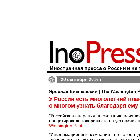
Иностранная пресса о России и не 
20 сентября 2016 г.
Ярослав Вишневский | The Washington P
У России есть многолетний пла
о многом узнать благодаря ему
"Российская операция по оказанию влияния 
процитировала говорившего на условиях а
Washington Post
.
"Информационные кампании - не новость дл
течение последних восьми лет, начиная с 