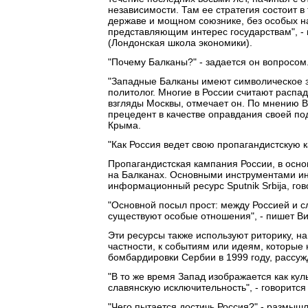
независимости. Там ее стратегия состоит в
державе и мощном союзнике, без особых на
представляющим интерес государствам", - 
(Лондонская школа экономики).
"Почему Балканы?" - задается он вопросом
"Западные Балканы имеют символическое з
политолог. Многие в России считают расп
взгляды Москвы, отмечает он. По мнению В
прецедент в качестве оправдания своей п
Крыма.
"Как Россия ведет свою пропагандистскую 
Пропагандистская кампания России, в осн
на Балканах. Основными инструментами и
информационный ресурс Sputnik Srbija, гово
"Основной посыл прост: между Россией и 
существуют особые отношения", - пишет В
Эти ресурсы также используют риторику, н
частности, к событиям или идеям, которые н
бомбардировки Сербии в 1999 году, рассуж
"В то же время Запад изображается как ку
славянскую исключительность", - говорится 
"Чего пытается достичь Россия?" - размышл