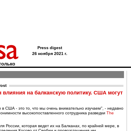
Press digest
26 ноября 2021 г.
только
ost
н влияния на балканскую политику. США могут
в США - это то, что мы очень внимательно изучаем", - недавно
нонимности высокопоставленного сотрудника разведки
The
я России, которая ведет их на Балканах, по крайней мере, в
отделения Косово от Сербии и провозглашения им