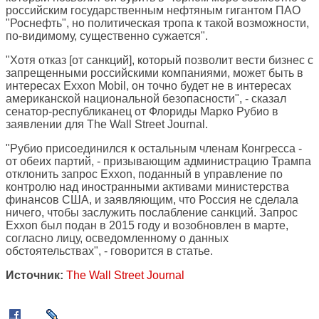
российским государственным нефтяным гигантом ПАО
"Роснефть", но политическая тропа к такой возможности,
по-видимому, существенно сужается".
"Хотя отказ [от санкций], который позволит вести бизнес с
запрещенными российскими компаниями, может быть в
интересах Exxon Mobil, он точно будет не в интересах
американской национальной безопасности", - сказал
сенатор-республиканец от Флориды Марко Рубио в
заявлении для The Wall Street Journal.
"Рубио присоединился к остальным членам Конгресса -
от обеих партий, - призывающим администрацию Трампа
отклонить запрос Exxon, поданный в управление по
контролю над иностранными активами министерства
финансов США, и заявляющим, что Россия не сделала
ничего, чтобы заслужить послабление санкций. Запрос
Exxon был подан в 2015 году и возобновлен в марте,
согласно лицу, осведомленному о данных
обстоятельствах", - говорится в статье.
Источник:
The Wall Street Journal