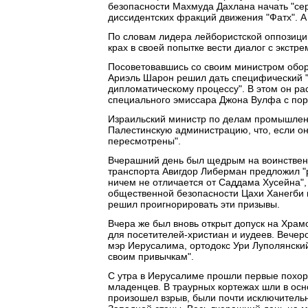
безопасности Махмуда Дахлана начать "сер
диссидентских фракций движения "Фатх". А 
По словам лидера лейбористской оппозиц
крах в своей попытке вести диалог с экстр
Посоветовавшись со своим министром обо
Ариэль Шарон решил дать специфический "в
дипломатическому процессу". В этом он ра
специального эмиссара Джона Вулфа с пор
Израильский министр по делам промышленн
Палестинскую администрацию, что, если она
пересмотрены".
Вчерашний день был щедрым на воинственн
транспорта Авигдор Либерман предложил "
ничем не отличается от Саддама Хусейна", 
общественной безопасности Цахи Ханегби 
решил проигнорировать эти призывы.
Вчера же был вновь открыт допуск на Храм
для посетителей-христиан и иудеев. Вечер
мэр Иерусалима, ортодокс Ури Луполянский,
своим привычкам".
С утра в Иерусалиме прошли первые похоро
младенцев. В траурных кортежах шли в осн
произошел взрыв, были почти исключитель