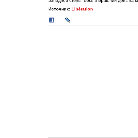
Западной стены. Весь вчерашний день на м
Источник:
Libération