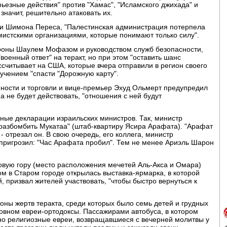
ьезные действия" против "Хамас", "Исламского джихада" и
значит, решительно атаковать их.
ии Шимона Переса, "Палестинская администрация потерпела
емистскими организациями, которые понимают только силу".
роны Шаулем Мофазом и руководством служб безопасности,
оенный ответ" на теракт, но при этом "оставить шанс
ссчитывает на США, которые вчера отправили в регион своего
учением "спасти "Дорожную карту".
ости и торговли и вице-премьер Эхуд Ольмерт предупредил
 не будет действовать, "отношения с ней будут
ые декларации израильских министров. Так, министр
разбомбить Мукатаа" (штаб-квартиру Ясира Арафата). "Арафат
- отрезал он. В свою очередь, его коллега, министр
пригрозил: "Час Арафата пробил". Тем не менее Ариэль Шарон
овую гору (место расположения мечетей Аль-Акса и Омара)
ом в Старом городе открылась выставка-ярмарка, в которой
 призвал жителей участвовать, "чтобы быстро вернуться к
ны жертв теракта, среди которых было семь детей и грудных
овном евреи-ортодоксы. Пассажирами автобуса, в котором
но религиозные евреи, возвращавшиеся с вечерней молитвы у