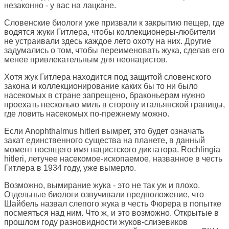
незаконно - у вас на лацкане.
Словенские биологи уже призвали к закрытию пещер, где
водятся жуки Гитлера, чтобы коллекционеры-любители
не устраивали здесь каждое лето охоту на них. Другие
задумались о том, чтобы переименовать жука, сделав его
менее привлекательным для неонацистов.
Хотя жук Гитлера находится под защитой словенского
закона и коллекционирование каких бы то ни было
насекомых в стране запрещено, браконьерам нужно
проехать несколько миль в сторону итальянской границы,
где ловить насекомых по-прежнему можно.
Если Anophthalmus hitleri вымрет, это будет означать
закат единственного существа на планете, в данный
момент носящего имя нацистского диктатора. Rochlingia
hitleri, летучее насекомое-ископаемое, названное в честь
Гитлера в 1934 году, уже вымерло.
Возможно, вымирание жука - это не так уж и плохо.
Отдельные биологи озвучивали предположение, что
Шайбель назвал слепого жука в честь Фюрера в попытке
посмеяться над ним. Что ж, и это возможно. Открытые в
прошлом году разновидности жуков-слизевиков