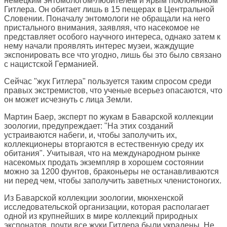
немецким энтомологом-любителем и ярым поклонником
Гитлера. Он обитает лишь в 15 пещерах в Центральной
Словении. Поначалу энтомологи не обращали на него
пристального внимания, заявляя, что насекомое не
представляет особого научного интереса, однако затем к
нему начали проявлять интерес музеи, жаждущие
экспонировать все что угодно, лишь бы это было связано
с нацистской Германией.
Сейчас "жук Гитлера" пользуется таким спросом среди
правых экстремистов, что ученые всерьез опасаются, что
он может исчезнуть с лица Земли.
Мартин Баер, эксперт по жукам в Баварской коллекции
зоологии, предупреждает: "На этих созданий
устраиваются набеги, и, чтобы заполучить их,
коллекционеры вторгаются в естественную среду их
обитания". Учитывая, что на международном рынке
насекомых продать экземпляр в хорошем состоянии
можно за 1200 фунтов, браконьеры не останавливаются
ни перед чем, чтобы заполучить заветных членистоногих.
Из Баварской коллекции зоологии, мюнхенской
исследовательской организации, которая располагает
одной из крупнейших в мире коллекций природных
экспонатов, почти все жуки Гитлера были украдены. Не