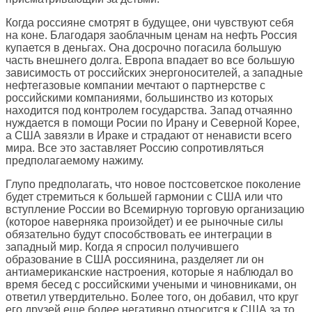
Когда россияне смотрят в будущее, они чувствуют себя
на коне. Благодаря заоблачным ценам на нефть Россия
купается в деньгах. Она досрочно погасила большую
часть внешнего долга. Европа впадает во все большую
зависимость от российских энергоносителей, а западные
нефтегазовые компании мечтают о партнерстве с
российскими компаниями, большинство из которых
находится под контролем государства. Запад отчаянно
нуждается в помощи Росии по Ирану и Северной Корее,
а США завязли в Ираке и страдают от ненависти всего
мира. Все это заставляет Россию сопротивляться
предполагаемому нажиму.
Глупо предполагать, что новое постсоветское поколение
будет стремиться к большей гармонии с США или что
вступление России во Всемирную торговую организацию
(которое наверняка произойдет) и ее рыночные силы
обязательно будут способствовать ее интеграции в
западный мир. Когда я спросил получившего
образование в США россиянина, разделяет ли он
антиамериканские настроения, которые я наблюдал во
время бесед с российскими учеными и чиновниками, он
ответил утвердительно. Более того, он добавил, что круг
его друзей еще более негативно относится к США за то,