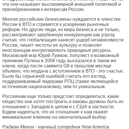
что они называют высокомерной внешней политикой и
пренебрежением к интересам России.
Многие российские бизнесмены нуждаются в членстве
России в ВТО и стремятся к ускорению рыночных
реформ. Но другие люди, из мира бизнеса и не только,
рассматривают зарубежную конкуренцию как угрозу,
считая, что глобализация нанесет ущерб независимости
России, лишит чистоты ее культуру и позволит
иностранцам контролировать природные ресурсы.
Московский мэр Юрий Лужков, популист и возможный
преемник Путина в 2008 году, высказался в таком же
ключе, когда после саммита G8 в прошлом месяце
объявил, что неудача с вступлением в ВТО - это счастье.
Было бы серьезной ошибкой считать его взгляд,
поддерживаемый лидерами РПЦ (также являющейся
источником национализма), чем-то уникальным.
Россиянам еще только предстоит определиться, какие
общество они хотят построить и каковы должны быть их
отношения с Западом в целом и с США в частности.
Будем надеяться, что их отношение к нам окажет
минимальное влияние на окончательный выбор.
Раджан Менон - научный сотрудник New America