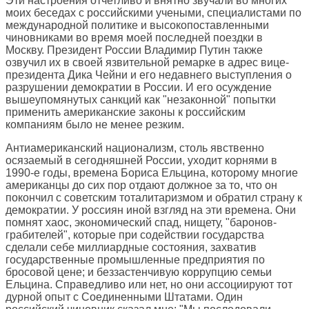
Эти настроения отчетливо и внятно звучали во многих
моих беседах с российскими учеными, специалистами по
международной политике и высокопоставленными
чиновниками во время моей последней поездки в
Москву. Президент России Владимир Путин также
озвучил их в своей язвительной ремарке в адрес вице-
президента Дика Чейни и его недавнего выступления о
разрушении демократии в России. И его осуждение
вышеупомянутых санкций как "незаконной" попытки
применить американские законы к российским
компаниям было не менее резким.
Антиамериканский национализм, столь явственно
осязаемый в сегодняшней России, уходит корнями в
1990-е годы, времена Бориса Ельцина, которому многие
американцы до сих пор отдают должное за то, что он
покончил с советским тоталитаризмом и обратил страну к
демократии. У россиян иной взгляд на эти времена. Они
помнят хаос, экономический спад, нищету, "баронов-
грабителей", которые при содействии государства
сделали себе миллиардные состояния, захватив
государственные промышленные предприятия по
бросовой цене; и беззастенчивую коррупцию семьи
Ельцина. Справедливо или нет, но они ассоциируют тот
дурной опыт с Соединенными Штатами. Один