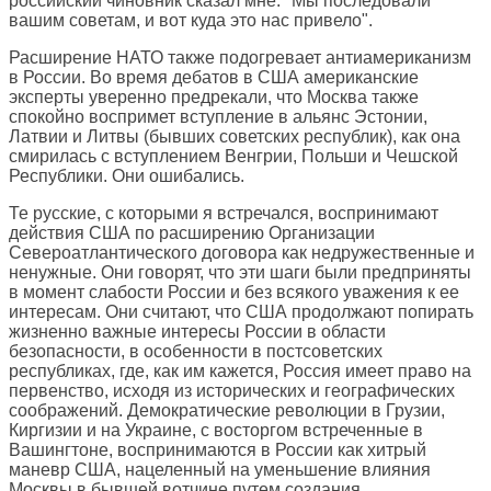
российский чиновник сказал мне: "Мы последовали
вашим советам, и вот куда это нас привело".
Расширение НАТО также подогревает антиамериканизм
в России. Во время дебатов в США американские
эксперты уверенно предрекали, что Москва также
спокойно воспримет вступление в альянс Эстонии,
Латвии и Литвы (бывших советских республик), как она
смирилась с вступлением Венгрии, Польши и Чешской
Республики. Они ошибались.
Те русские, с которыми я встречался, воспринимают
действия США по расширению Организации
Североатлантического договора как недружественные и
ненужные. Они говорят, что эти шаги были предприняты
в момент слабости России и без всякого уважения к ее
интересам. Они считают, что США продолжают попирать
жизненно важные интересы России в области
безопасности, в особенности в постсоветских
республиках, где, как им кажется, Россия имеет право на
первенство, исходя из исторических и географических
соображений. Демократические революции в Грузии,
Киргизии и на Украине, с восторгом встреченные в
Вашингтоне, воспринимаются в России как хитрый
маневр США, нацеленный на уменьшение влияния
Москвы в бывшей вотчине путем создания