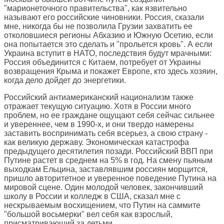
"марионеточного правительства", как язвительно
называют его российские чиновники. Россия, сказали
мне, никогда бы не позволила Грузии захватить ее
отколовшиеся регионы Абхазию и Южную Осетию, если
она попытается это сделать и "прольется кровь". А если
Украина вступит в НАТО, последствия будут мрачными:
Россия объединится с Китаем, потребует от Украины
возвращения Крыма и покажет Европе, кто здесь хозяин,
когда дело дойдет до энергетики.
Российский антиамериканский национализм также
отражает текущую ситуацию. Хотя в России много
проблем, но ее граждане ощущают себя сейчас сильнее
и увереннее, чем в 1990-х, и они твердо намерены
заставить воспринимать себя всерьез, а свою страну -
как великую державу. Экономическая катастрофа
предыдущего десятилетия позади. Российский ВВП при
Путине растет в среднем на 5% в год. На смену пьяным
выходкам Ельцина, заставлявшим россиян морщится,
пришло авторитетное и уверенное поведение Путина на
мировой сцене. Один молодой человек, закончивший
школу в России и колледж в США, сказал мне с
нескрываемым восхищением, что Путин на саммите
"большой восьмерки" вел себя как взрослый,
присматривающий за детьми.