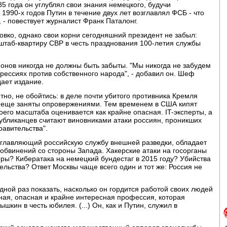
85 года он углублял свои знания немецкого, будучи
990-х годов Путин в течение двух лет возглавлял ФСБ - что
 - повествует журналист Франк Паталонг.
овко, однако свои корни сегодняшний президент не забыл:
 штаб-квартиру СВР в честь празднования 100-летия службы
ионов никогда не должны быть забыты. "Мы никогда не забудем
прессиях против собственного народа", - добавил он. Шеф
дает издание.
тно, не обойтись: в деле почти убитого противника Кремля
е еще заняты опровержениями. Тем временем в США кипят
воего масштаба оценивается как крайне опасная. IT-эксперты, а
публиканцев считают виновниками атаки россиян, проникших
равительства".
главляющий российскую службу внешней разведки, обладает
обвинений со стороны Запада. Хакерские атаки на госорганы
ы? Кибератака на немецкий бундестаг в 2015 году? Убийства
тельства? Ответ Москвы чаще всего один и тот же: Россия не
дной раз показать, насколько он гордится работой своих людей
удная, опасная и крайне интересная профессия, которая
шкин в честь юбилея. (...) Он, как и Путин, служил в