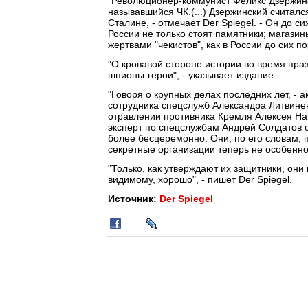
"Революционер-коммунист Феликс Дзержинс
называвшийся ЧК.(...) Дзержинский считал
Сталине, - отмечает Der Spiegel. - Он до с
России не только стоят памятники; магази
жертвами "чекистов", как в России до сих 
"О кровавой стороне истории во время пра
шпионы-герои", - указывает издание.
"Говоря о крупных делах последних лет, - 
сотрудника спецслужб Александра Литвине
отравлении противника Кремля Алексея На
эксперт по спецслужбам Андрей Солдатов о
более бесцеремонно. Они, по его словам, 
секретные организации теперь не особенно 
"Только, как утверждают их защитники, они н
видимому, хорошо", - пишет Der Spiegel.
Источник:
Der Spiegel