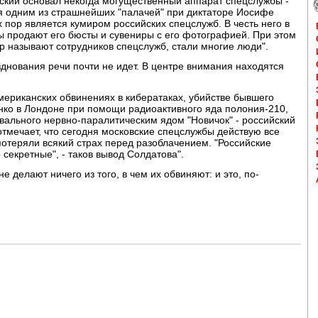
кий основал некогда могущественный аппарат спецслужбы -
ся одним из страшнейших "палачей" при диктаторе Иосифе
их пор является кумиром российских спецслужб. В честь него в
ны продают его бюсты и сувениры с его фотографией. При этом
пор называют сотрудников спецслужб, стали многие люди".
зднования речи почти не идет. В центре внимания находятся
американских обвинениях в кибератаках, убийстве бывшего
нко в Лондоне при помощи радиоактивного яда полония-210,
вального нервно-паралитическим ядом "Новичок" - российский
тмечает, что сегодня московские спецслужбы действую все
потеряли всякий страх перед разоблачением. "Российские
секретные", - таков вывод Солдатова".
е делают ничего из того, в чем их обвиняют: и это, по-