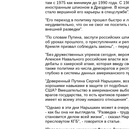
там с 1975 как минимум до 1990 года. С 19
иностранным шпионом в Дрездене. В конце 1
стало вершиной его карьеры в спецслужбе",
"Его переход в политику прошел быстро и л
неудивительно, что он не смог не посетить
внешней разведки".
"По словам Путина, заслуги российских шп
об уроках прошлого, о преступлениях и ре
Кремля призвал соблюдать законы", - пере
"Без дружественных упреков сегодня, вероя
Алексея Навального российские власти вс
дебаты о хакерской атаке, которая ввиду с
также политики из числа демократов и рес
глубоко в системы данных американского п
"Доверенный Путина Сергей Нарышкин, воз
хорошими навыками в защите от подобных 
США? Вмешательство в американские выбор
врагов государства, то есть критиков прави
имеет ко всему этому никакого отношения".
"Однако в эти дни Нарышкин может в очере
- как бы она ни выглядела. "Разведка - тр
становится делом всей жизни", - сказал Нары
пресловутом КГБ", - говорится в статье.