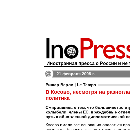
Иностранная пресса о России и не 
21 февраля 2008 г.
Ришар Верли | Le Temps
В Косово, несмотря на разногл
политика
Смирившись с тем, что большинство стр
колыбели, члены ЕС, враждебные отде
путь к обновленной дипломатической п
Косово имело все основания опасаться ира
помешала Евросоюзу занять единую позиц