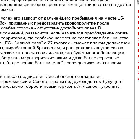
онференции спонсоров предстоит сконцентрироваться на другой
номики.
 успех его зависит от дальнейшего пребывания на месте 15-
ойск, призванных предотвратить кровопролитие после
слабая сторона - отсутствие достойного плана В.
ез сомнений, развалится, если наметится преобладание логики
 территории, где сербское население составляет большинство,
и ЕС - "мягкая сила" о 27 головах - сможет в таком деликатном
ты, выработанной Брюсселем, и распределить внутри союза
ические интересы своих членов, это будет многообещающим.
ся Африки - миротворческие акции и даже более серьезные
ть "по решению большинства" после достижения согласия
тет после подписания Лиссабонского соглашения,
врокомиссии и Совета Европы под руководством будущего
ике, может обрести новый горизонт. А главное - укрепить