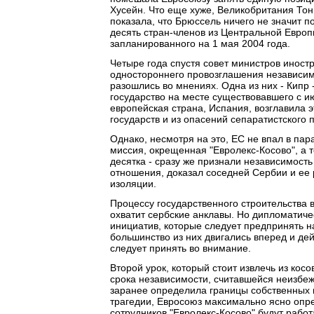
Хусейн. Что еще хуже, Великобритания Тон
показала, что Брюссель ничего не значит 
десять стран-членов из Центральной Европ
запланированного на 1 мая 2004 года.
Четыре года спустя совет министров иност
одностороннего провозглашения независимо
разошлись во мнениях. Одна из них - Кипр 
государство на месте существовавшего с и
европейская страна, Испания, возглавила 
государств и из опасений сепаратистского 
Однако, несмотря на это, ЕС не впал в па
миссия, окрещенная "Евролекс-Косово", а то
десятка - сразу же признали независимост
отношения, доказал соседней Сербии и ее 
изоляции.
Процессу государственного строительства 
охватит сербские анклавы. Но дипломатиче
инициатив, которые следует предпринять н
большинство из них двигались вперед и де
следует принять во внимание.
Второй урок, который стоит извлечь из кос
срока независимости, считавшейся неизбеж
заранее определила границы собственных 
трагедии, Евросоюз максимально ясно опр
сотрудников "Евролекс-Косово" будут работ