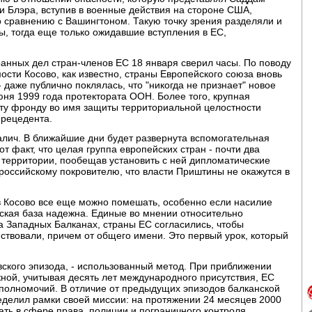
и Блэра, вступив в военные действия на стороне США,
по сравнению с Вашингтоном. Такую точку зрения разделяли и
ы, тогда еще только ожидавшие вступления в ЕС,
ранных дел стран-членов ЕС 18 января сверил часы. По поводу
сти Косово, как известно, страны Европейского союза вновь
- даже публично поклялась, что "никогда не признает" новое
юня 1999 года протектората ООН. Более того, крупная
эту фронду во имя защиты территориальной целостности
прецедента.
ралич. В ближайшие дни будет развернута вспомогательная
т факт, что целая группа европейских стран - почти два
ь территории, пообещав установить с ней дипломатические
российскому покровителю, что власти Приштины не окажутся в
в Косово все еще можно помешать, особенно если насилие
ская база надежна. Единые во мнении относительно
а Западных Балканах, страны ЕС согласились, чтобы
йствовали, причем от общего имени. Это первый урок, который
овского эпизода, - использованный метод. При приближении
ной, учитывая десять лет международного присутствия, ЕС
полномочий. В отличие от предыдущих эпизодов балканской
еделил рамки своей миссии: на протяжении 24 месяцев 2000
ать в сфере права, полиции и пограничного контроля.