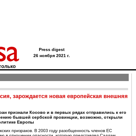
Press digest
26 ноября 2021 г.
только
асия, зарождается новая европейская внешняя
ан признали Косово и в первых рядах отправились к его
лению бывшей сербской провинции, возможно, открыли
олитике Европы
кских призраков. В 2003 году разобщенность членов ЕС
ию в отношении опасности, которую представлял Саддам