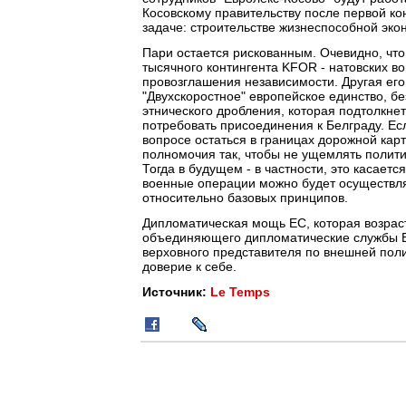
Косовскому правительству после первой к
задаче: строительстве жизнеспособной эко
Пари остается рискованным. Очевидно, что
тысячного контингента KFOR - натовских в
провозглашения независимости. Другая его 
"Двухскоростное" европейское единство, б
этнического дробления, которая подтолкнет
потребовать присоединения к Белграду. Есл
вопросе остаться в границах дорожной кар
полномочия так, чтобы не ущемлять полит
Тогда в будущем - в частности, это касает
военные операции можно будет осуществля
относительно базовых принципов.
Дипломатическая мощь ЕС, которая возрас
объединяющего дипломатические службы Е
верховного представителя по внешней полит
доверие к себе.
Источник:
Le Temps