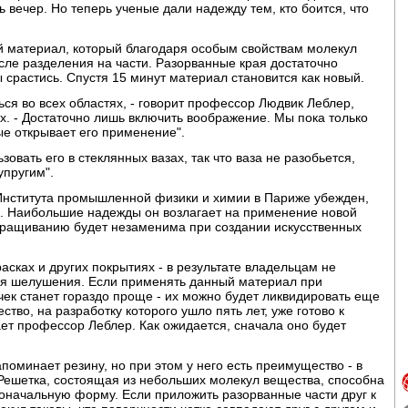
 вечер. Но теперь ученые дали надежду тем, кто боится, что
й материал, который благодаря особым свойствам молекул
сле разделения на части. Разорванные края достаточно
ы срастись. Спустя 15 минут материал становится как новый.
ся во всех областях, - говорит профессор Людвик Леблер,
. - Достаточно лишь включить воображение. Мы пока только
е открывает его применение".
овать его в стеклянных вазах, так что ваза не разобьется,
упругим".
Института промышленной физики и химии в Париже убежден,
к. Наибольшие надежды он возлагает на применение новой
 сращиванию будет незаменима при создании искусственных
асках и других покрытиях - в результате владельцам не
ия шелушения. Если применять данный материал при
ечек станет гораздо проще - их можно будет ликвидировать еще
ство, на разработку которого ушло пять лет, уже готово к
ет профессор Леблер. Как ожидается, сначала оно будет
оминает резину, но при этом у него есть преимущество - в
 Решетка, состоящая из небольших молекул вещества, способна
воначальную форму. Если приложить разорванные части друг к