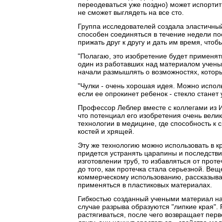
переодеваться уже поздно) может испортить
не сможет выглядеть на все сто.
Группа исследователей создала эластичны
способен соединяться в течение недели по
прижать друг к другу и дать им время, чтоб
"Полагаю, это изобретение будет применять
один из работавших над материалом ученых
начали размышлять о возможностях, которы
"Чулки - очень хорошая идея. Можно использ
если ее опрокинет ребенок - стекло станет 
Профессор Леблер вместе с коллегами из 
что потенциал его изобретения очень вели
технологии в медицине, где способность к
костей и хрящей.
Эту же технологию можно использовать в кр
придется устранять царапины и последств
изготовлении труб, то избавляться от прот
до того, как протечка стала серьезной. Веще
коммерческому использованию, рассказыва
применяться в пластиковых материалах.
Гибкостью созданный учеными материал нап
случае разрыва образуются "липкие края".
растягиваться, после чего возвращает пер