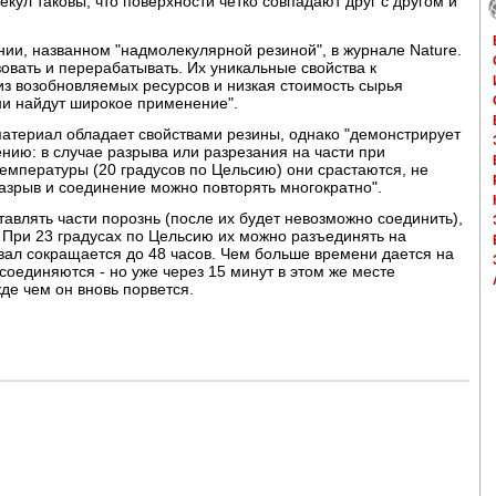
лекул таковы, что поверхности четко совпадают друг с другом и
ии, названном "надмолекулярной резиной", в журнале Nature.
овать и перерабатывать. Их уникальные свойства к
из возобновляемых ресурсов и низкая стоимость сырья
ни найдут широкое применение".
материал обладает свойствами резины, однако "демонстрирует
нию: в случае разрыва или разрезания на части при
температуры (20 градусов по Цельсию) они срастаются, не
азрыв и соединение можно повторять многократно".
авлять части порознь (после их будет невозможно соединить),
При 23 градусах по Цельсию их можно разъединять на
рвал сокращается до 48 часов. Чем больше времени дается на
соединяются - но уже через 15 минут в этом же месте
де чем он вновь порвется.