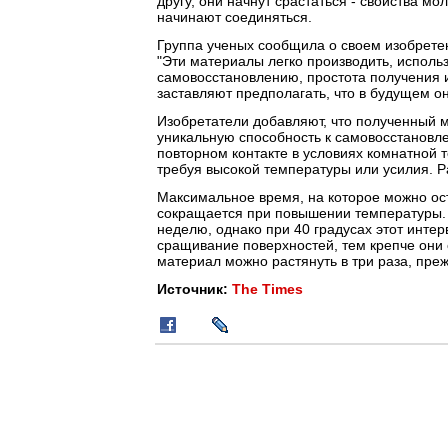
другу, они начнут срастаться - свойства мо
начинают соединяться.
Группа ученых сообщила о своем изобретен
"Эти материалы легко производить, использ
самовосстановлению, простота получения 
заставляют предполагать, что в будущем о
Изобретатели добавляют, что полученный 
уникальную способность к самовосстановле
повторном контакте в условиях комнатной 
требуя высокой температуры или усилия. Р
Максимальное время, на которое можно ост
сокращается при повышении температуры. 
неделю, однако при 40 градусах этот инте
сращивание поверхностей, тем крепче они 
материал можно растянуть в три раза, преж
Источник:
The Times