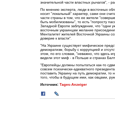
значительной части властных рычагов", - р
По мнению эксперта, люди в восточных обл
носит "локальный" характер, сами они счи
части страны в том, что ее жители "совер
быть мобилизованы", то есть "попросту па
Западной Европе заблуждение, что "одни ук
восточным украинцам желание присоединить
Менталитет жителей Восточной Украины сохр
доверие к власти".
"На Украине существует мифическое предст
демократизм, борьбу с коррупцией и отсутс
этом, по его словам, "неважно, что здесь 
видели этот миф - в Польше и странах Балт
"Европейцы должны попытаться как-то сдвин
совсем психически-адекватного президента,
поставить Украину на путь демократии, то
того, чтобы в будущем ими, как овцами, ру
Источник:
Tages-Anzeiger