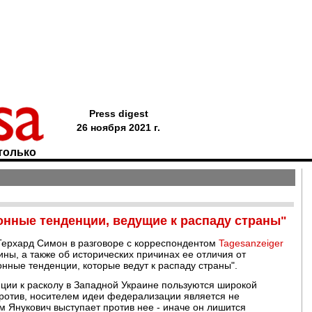
Press digest
26 ноября 2021 г.
только
онные тенденции, ведущие к распаду страны"
 Герхард Симон в разговоре с корреспондентом
Tagesanzeiger
ны, а также об исторических причинах ее отличия от
нные тенденции, которые ведут к распаду страны".
нции к расколу в Западной Украине пользуются широкой
против, носителем идеи федерализации является не
м Янукович выступает против нее - иначе он лишится