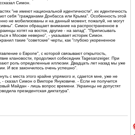
ассказал Симон.
астях "не имеют национальной идентичности", их идентичность
тают себя "гражданами Донбасса или Крыма". Особенность этой
шенно не мобилизованы и на данный момент, пожалуй, не могут
ссивны". Симон обращает внимание на распространенное в
раинцы хотят на восток, другие - на запад". "Приписывать
ся к Москве неверно", - указывает историк Симон.
анил такие "советские" черты, как "глубоко укорененное
авление о Европе", с которой связывают открытость,
твие клановости, продолжил собеседник Tagesanzeiger. При
играют роль определенные иллюзии. Двадцать лет назад мы уже
ии. И все закончилось очень успешно".
уть с места этого крайне упрямого и, сдается мне, уже не
 - сказал Симон о Викторе Януковиче. - Если не получится
 новый Майдан - лишь вопрос времени. Украинцы не допустят
ководила президентская диктатура".