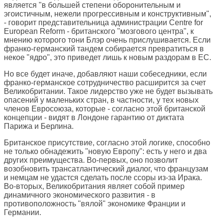
является "в большей степени оборонительным и
эгоистичным, нежели прогрессивным и конструктивным",
- говорит представительница администрации Centre for
European Reform - британского "мозгового центра", к
мнению которого тони Блэр очень прислушивается. Если
франко-германский тандем собирается превратиться в
некое "ядро", это приведет лишь к новым раздорам в ЕС.
Но все будет иначе, добавляют наши собеседники, если
франко-германское сотрудничество расширится за счет
Великобритании. Такое лидерство уже не будет вызывать
опасений у маленьких стран, в частности, у тех новых
членов Евросоюза, которые - согласно этой британской
концепции - видят в Лондоне гарантию от диктата
Парижа и Берлина.
Британское присутствие, согласно этой логике, способно
не только обнадежить "новую Европу": есть у него и два
других преимущества. Во-первых, оно позволит
возобновить трансатлантический диалог, что французам
и немцам не удастся сделать после ссоры из-за Ирака.
Во-вторых, Великобритания являет собой пример
динамичного экономического развития - в
противоположность "вялой" экономике Франции и
Германии.