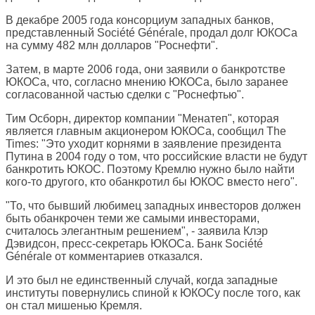
В декабре 2005 года консорциум западных банков,
представленный Société Générale, продал долг ЮКОСа
на сумму 482 млн долларов "Роснефти".
Затем, в марте 2006 года, они заявили о банкротстве
ЮКОСа, что, согласно мнению ЮКОСа, было заранее
согласованной частью сделки с "Роснефтью".
Тим Осборн, директор компании "Менатеп", которая
является главным акционером ЮКОСа, сообщил The
Times: "Это уходит корнями в заявление президента
Путина в 2004 году о том, что российские власти не будут
банкротить ЮКОС. Поэтому Кремлю нужно было найти
кого-то другого, кто обанкротил бы ЮКОС вместо него".
"То, что бывший любимец западных инвесторов должен
быть обанкрочен теми же самыми инвесторами,
считалось элегантным решением", - заявила Клэр
Дэвидсон, пресс-секретарь ЮКОСа. Банк Société
Générale от комментариев отказался.
И это был не единственный случай, когда западные
институты повернулись спиной к ЮКОСу после того, как
он стал мишенью Кремля.