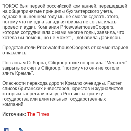
"ЮКОС был первой российской компанией, перешедшей
на общепринятые принципы бухгалтерского учета,
однако в нынешнем году мы не смогли сделать этого,
потому что ни одна западная фирма не согласилась
провести аудит. Компания PricewaterhouseCoopers,
которая сотрудничала с нами многие годы, заявила, что
хотела бы помочь, но не может", - добавила Дэвидсон.
Представители PricewaterhouseCoopers от комментариев
отказались.
По словам Осборна, Citigroup тоже попросила "Менатеп"
закрыть ее счет в Citigroup, "потому что они не хотели
злить Кремль".
Опасности перехода дороги Кремлю очевидны. Растет
список британских инвесторов, юристов и журналистов,
которым запретили въезд в Россию за критику
государства или влиятельных государственных
компаний.
Источник:
The Times