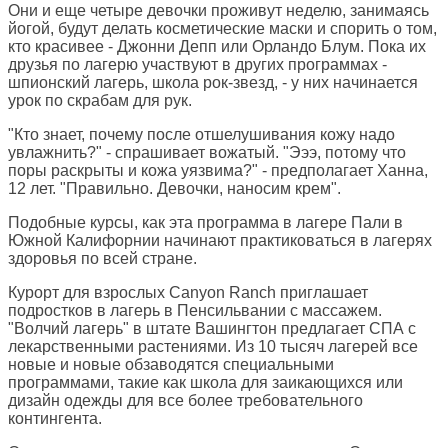
Они и еще четыре девочки проживут неделю, занимаясь
йогой, будут делать косметические маски и спорить о том,
кто красивее - Джонни Депп или Орландо Блум. Пока их
друзья по лагерю участвуют в других программах -
шпионский лагерь, школа рок-звезд, - у них начинается
урок по скрабам для рук.
"Кто знает, почему после отшелушивания кожу надо
увлажнить?" - спрашивает вожатый. "Эээ, потому что
поры раскрыты и кожа уязвима?" - предполагает Ханна,
12 лет. "Правильно. Девочки, наносим крем".
Подобные курсы, как эта программа в лагере Пали в
Южной Калифорнии начинают практиковаться в лагерях
здоровья по всей стране.
Курорт для взрослых Canyon Ranch приглашает
подростков в лагерь в Пенсильвании с массажем.
"Волчий лагерь" в штате Вашингтон предлагает СПА с
лекарственными растениями. Из 10 тысяч лагерей все
новые и новые обзаводятся специальными
программами, такие как школа для заикающихся или
дизайн одежды для все более требовательного
контингента.