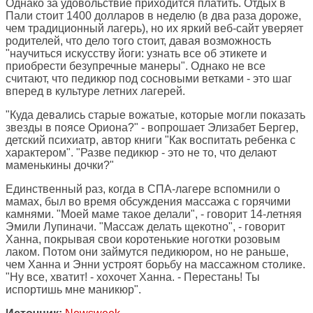
Однако за удовольствие приходится платить. Отдых в
Пали стоит 1400 долларов в неделю (в два раза дороже,
чем традиционный лагерь), но их яркий веб-сайт уверяет
родителей, что дело того стоит, давая возможность
"научиться искусству йоги: узнать все об этикете и
приобрести безупречные манеры". Однако не все
считают, что педикюр под сосновыми ветками - это шаг
вперед в культуре летних лагерей.
"Куда девались старые вожатые, которые могли показать
звезды в поясе Ориона?" - вопрошает Элизабет Бергер,
детский психиатр, автор книги "Как воспитать ребенка с
характером". "Разве педикюр - это не то, что делают
маменькины дочки?"
Единственный раз, когда в СПА-лагере вспомнили о
мамах, был во время обсуждения массажа с горячими
камнями. "Моей маме такое делали", - говорит 14-летняя
Эмили Лупиначи. "Массаж делать щекотно", - говорит
Ханна, покрывая свои коротенькие ноготки розовым
лаком. Потом они займутся педикюром, но не раньше,
чем Ханна и Энни устроят борьбу на массажном столике.
"Ну все, хватит! - хохочет Ханна. - Перестань! Ты
испортишь мне маникюр".