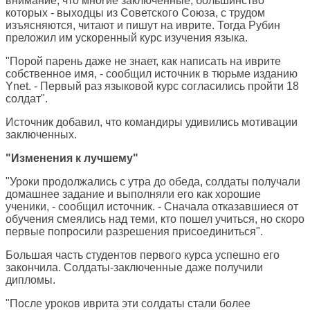
внимание, что многие заключенные, большинство
которых - выходцы из Советского Союза, с трудом
изъясняются, читают и пишут на иврите. Тогда Рубин
преложил им ускоренный курс изучения языка.
"Порой парень даже не знает, как написать на иврите
собственное имя, - сообщил источник в тюрьме изданию
Ynet. - Первый раз языковой курс согласились пройти 18
солдат".
Источник добавил, что командиры удивились мотивации
заключенных.
"Изменения к лучшему"
"Уроки продолжались с утра до обеда, солдаты получали
домашнее задание и выполняли его как хорошие
ученики, - сообщил источник. - Сначала отказавшиеся от
обучения смеялись над теми, кто пошел учиться, но скоро
первые попросили разрешения присоединиться".
Большая часть студентов первого курса успешно его
закончила. Солдаты-заключенные даже получили
дипломы.
"После уроков иврита эти солдаты стали более