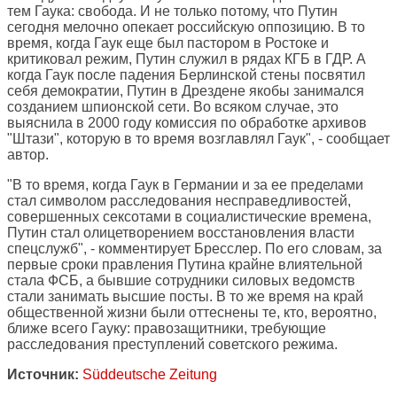
тем Гаука: свобода. И не только потому, что Путин
сегодня мелочно опекает российскую оппозицию. В то
время, когда Гаук еще был пастором в Ростоке и
критиковал режим, Путин служил в рядах КГБ в ГДР. А
когда Гаук после падения Берлинской стены посвятил
себя демократии, Путин в Дрездене якобы занимался
созданием шпионской сети. Во всяком случае, это
выяснила в 2000 году комиссия по обработке архивов
"Штази", которую в то время возглавлял Гаук", - сообщает
автор.
"В то время, когда Гаук в Германии и за ее пределами
стал символом расследования несправедливостей,
совершенных сексотами в социалистические времена,
Путин стал олицетворением восстановления власти
спецслужб", - комментирует Бресслер. По его словам, за
первые сроки правления Путина крайне влиятельной
стала ФСБ, а бывшие сотрудники силовых ведомств
стали занимать высшие посты. В то же время на край
общественной жизни были оттеснены те, кто, вероятно,
ближе всего Гауку: правозащитники, требующие
расследования преступлений советского режима.
Источник:
Süddeutsche Zeitung