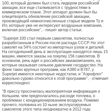
100, который должен был стать лидером российской
авиации, все еще сталкивается с трудностями в
коммерческом плане. Этот аппарат должен был бы
олицетворять обновление российской авиации,
производящей немногочисленные старые модели Ту и
Ил, которые уже не интересуют воздушные компании,
включая российские", - пишет автор статьи.
"Superjet 100 стал первым самолетом, полностью
разработанным в России после распада СССР. Но этот
самолет на 54% состоит из импортных узлов и деталей.
На сегодняшний день в эксплуатации находятся лишь 15
машин, имеются заказы на покупку 156 самолетов. В
основном, речь идет о российских авиакомпаниях, на
которые оказывает сильное давление государство. На
фоне таких крупных программ, как A380 и B787, у
Superjet имеются некоторые недостатки, и "Аэрофлот"
довольно сурово относится к этой программе", - отмечает
корреспондент.
"В прессу просочилась малоприятная информация о
большем, чем предполагалось расходе топлива, о
проблемах с кондиционированием воздуха. Помимо
прочего, половина из 10 ныне эксплуатируемых
самолетов этого типа неоднократно в 2012 году