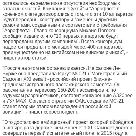
оставались на земле из-за отсутствия необходимых
запасных частей. Компания "Сухой" и "Аэрофлот" в
конечном счете договорились о том, что эти 10 аппаратов
будут переданы конструктору и заменены другими
самолетами, созданными в соответствии с требования
"Аэрофлота". Глава консорциума Михаил Погосян
сообщил изданию, что "10 первых аппаратов будут
перепроданы другим компаниям". Всего консорциум
надеется продать, по меньшей мере, 400 аппаратов,
преимущественно на китайском и индийском рынках", -
пишет автор статьи.
"Россия на этом не останавливается. На салоне Ле-
Бурже она представила Иркут МС-21 ("Магистральный
Самолет XXI века") - российский проект ближне-
среднемагистрального пассажирского самолета. Он
рассчитан на перевозку 150-200 пассажиров и, по
задумкам разработчиков, составит конкуренцию A320neo
и 737 MAX. Согласно стратегии ОАК, создание МС-21
станет вторым этапом возрождения российской
авиации", - пишет корреспондент.
"Это достаточно амбициозный проект, который обойдется
в четыре раза дороже, чем Superjet 100. Самолет должен
совершить первый испытательный полет в 2015 году, а