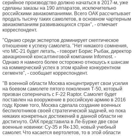
серийное производство должно начаться в 2017-м, уже
сделаны заказы на 190 аппаратов, исключительно
российскими авиакомпаниями. Всего ОАК рассчитывает
продать тысячу таких самолетов, в основном чартерным
авиакомпаниям развивающихся стран", - отмечает
корреспондент.
"Однако среди экспертов доминирует скептическое
отношение к успеху самолета. "Нет никакого сомнения,
что МС-21 будет летать, - говорит Борис Рыбак, директор
авиационной консалтинговой компании Infomost. -
Однако я намного более осторожно отношусь к шансам
на коммерческий успех в этом крайне конкурентном
сегменте", - сообщает корреспондент.
"В военной области Москва концентрирует свои усилия
на боевом самолете пятого поколения Т-50, который
призван соперничать с F-22 Raptor. Самолет будет
поставлен на вооружение в российскую армию в 2016
году. Кроме того, Москва сделала создание военных
беспилотников своей стратегической задачей, но пока
никаких конкретных достижений в данной области не
достигнуто. ОАК представила в Ле-Бурже две свои
военные новинки: Су-35 и Як-130, новый учебный
самолет. Что касается вертолетов, то в этой области