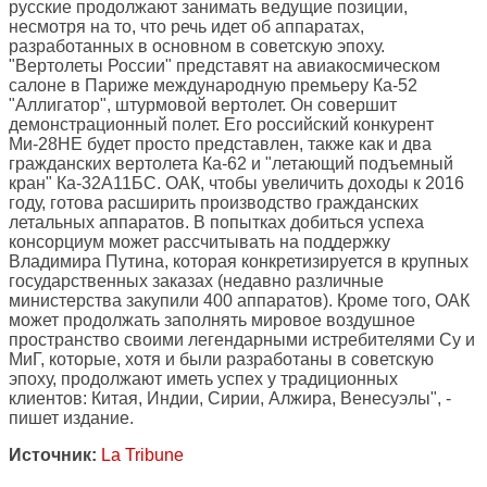
русские продолжают занимать ведущие позиции,
несмотря на то, что речь идет об аппаратах,
разработанных в основном в советскую эпоху.
"Вертолеты России" представят на авиакосмическом
салоне в Париже международную премьеру Ка-52
"Аллигатор", штурмовой вертолет. Он совершит
демонстрационный полет. Его российский конкурент
Ми-28НЕ будет просто представлен, также как и два
гражданских вертолета Ка-62 и "летающий подъемный
кран" Ка-32А11БС. ОАК, чтобы увеличить доходы к 2016
году, готова расширить производство гражданских
летальных аппаратов. В попытках добиться успеха
консорциум может рассчитывать на поддержку
Владимира Путина, которая конкретизируется в крупных
государственных заказах (недавно различные
министерства закупили 400 аппаратов). Кроме того, ОАК
может продолжать заполнять мировое воздушное
пространство своими легендарными истребителями Су и
МиГ, которые, хотя и были разработаны в советскую
эпоху, продолжают иметь успех у традиционных
клиентов: Китая, Индии, Сирии, Алжира, Венесуэлы", -
пишет издание.
Источник:
La Tribune