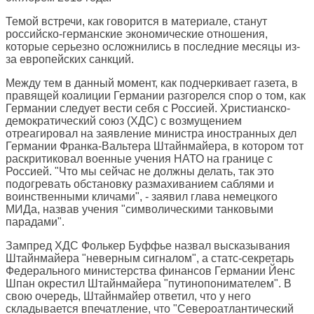
Темой встречи, как говорится в материале, станут
российско-германские экономические отношения,
которые серьезно осложнились в последние месяцы из-
за европейских санкций.
Между тем в данный момент, как подчеркивает газета, в
правящей коалиции Германии разгорелся спор о том, как
Германии следует вести себя с Россией. Христианско-
демократический союз (ХДС) с возмущением
отреагировал на заявление министра иностранных дел
Германии Франка-Вальтера Штайнмайера, в котором тот
раскритиковал военные учения НАТО на границе с
Россией. "Что мы сейчас не должны делать, так это
подогревать обстановку размахиванием саблями и
воинственными кличами", - заявил глава немецкого
МИДа, назвав учения "символическими танковыми
парадами".
Зампред ХДС Фолькер Буффье назвал высказывания
Штайнмайера "неверным сигналом", а статс-секретарь
Федерального министерства финансов Германии Йенс
Шпан окрестил Штайнмайера "путинопонимателем". В
свою очередь, Штайнмайер ответил, что у него
складывается впечатление, что "Североатлантический