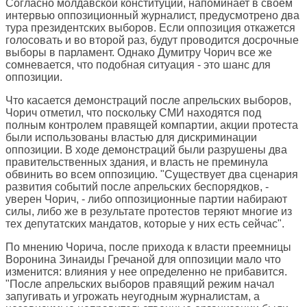
Согласно молдавской конституции, напоминает в своем
интервью оппозиционный журналист, предусмотрено два
тура президентских выборов. Если оппозиция откажется
голосовать и во второй раз, будут проводится досрочные
выборы в парламент. Однако Думитру Чорич все же
сомневается, что подобная ситуация - это шанс для
оппозиции.
Что касается демонстраций после апрельских выборов,
Чорич отметил, что поскольку СМИ находятся под
полным контролем правящей компартии, акции протеста
были использованы властью для дискриминации
оппозиции. В ходе демонстраций были разрушены два
правительственных здания, и власть не преминула
обвинить во всем оппозицию. "Существует два сценария
развития событий после апрельских беспорядков, -
уверен Чорич, - либо оппозиционные партии набирают
силы, либо же в результате протестов теряют многие из
тех депутатских мандатов, которые у них есть сейчас".
По мнению Чорича, после прихода к власти преемницы
Воронина Зинаиды Гречаной для оппозиции мало что
изменится: влияния у нее определенно не прибавится.
"После апрельских выборов правящий режим начал
запугивать и угрожать неугодным журналистам, а